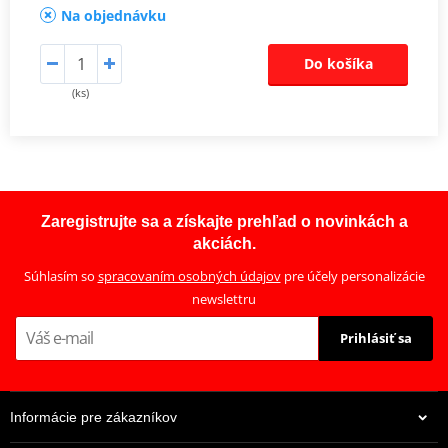
Na objednávku
Do košíka
(ks)
Zaregistrujte sa a získajte prehľad o novinkách a
akciách.
Súhlasím so
spracovaním osobných údajov
pre účely personalizácie
newslettru
Prihlásiť sa
Informácie pre zákazníkov