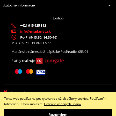
Užitočné informácie
E-shop
+421 915 925 312
info@msplanet.sk
Po-Pi (9-13:30, 14:30-16)
MOTO STYLE PLANET s.r.o.
Mariánske námestie 21, Spišské Podhradie, 053 04
Platby realizuje:
Facebook
Tento web používa na poskytovanie služieb súbory cookies. Používaním
Copyright © 2026 www.namotorku.sk
tohto webu s tým súhlasíte.
Ochrana osobných údajov
Všetky práva vyhradené
Rozumiem