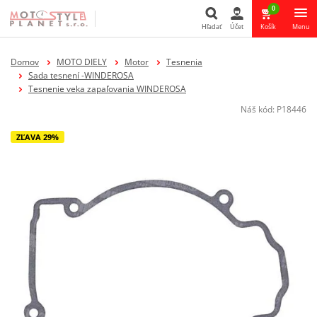
0
Hľadať
Účet
Košík
Menu
Hľadať
Domov
MOTO DIELY
Motor
Tesnenia
Sada tesnení -WINDEROSA
Tesnenie veka zapaľovania WINDEROSA
Náš kód:
P18446
ZĽAVA 29%