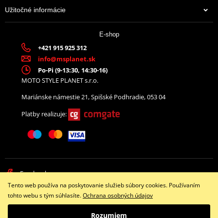
Užitočné informácie
E-shop
+421 915 925 312
info@msplanet.sk
Po-Pi (9-13:30, 14:30-16)
MOTO STYLE PLANET s.r.o.
Mariánske námestie 21, Spišské Podhradie, 053 04
Platby realizuje:
Facebook
Tento web používa na poskytovanie služieb súbory cookies. Používaním
Copyright © 2026 www.namotorku.sk
tohto webu s tým súhlasíte.
Ochrana osobných údajov
Všetky práva vyhradené
Rozumiem