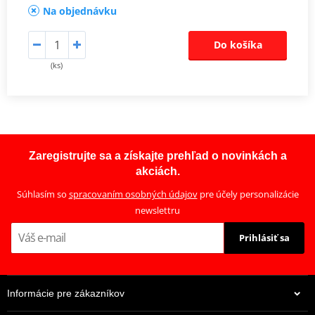
Na objednávku
Do košíka
(ks)
Zaregistrujte sa a získajte prehľad o novinkách a
akciách.
Súhlasím so
spracovaním osobných údajov
pre účely personalizácie
newslettru
Prihlásiť sa
Informácie pre zákazníkov