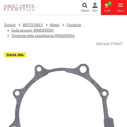
0
Hľadať
Účet
Košík
Menu
Hľadať
Domov
MOTO DIELY
Motor
Tesnenia
Sada tesnení -WINDEROSA
Tesnenie veka zapaľovania WINDEROSA
Náš kód:
P18447
ZĽAVA 26%