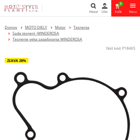
0
Hľadať
Účet
Košík
Menu
Hľadať
Domov
MOTO DIELY
Motor
Tesnenia
Sada tesnení -WINDEROSA
Tesnenie veka zapaľovania WINDEROSA
Náš kód:
P18465
ZĽAVA 28%