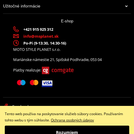
Užitočné informácie
E-shop
+421 915 925 312
info@msplanet.sk
Po-Pi (9-13:30, 14:30-16)
MOTO STYLE PLANET s.r.o.
Mariánske námestie 21, Spišské Podhradie, 053 04
Platby realizuje:
Facebook
Tento web používa na poskytovanie služieb súbory cookies. Používaním
Copyright © 2026 www.namotorku.sk
tohto webu s tým súhlasíte.
Ochrana osobných údajov
Všetky práva vyhradené
Rozumiem