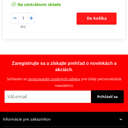
Na centrálnom sklade
Do košíka
(ks)
Zaregistrujte sa a získajte prehľad o novinkách a
akciách.
Súhlasím so
spracovaním osobných údajov
pre účely personalizácie
newslettru
Prihlásiť sa
Informácie pre zákazníkov