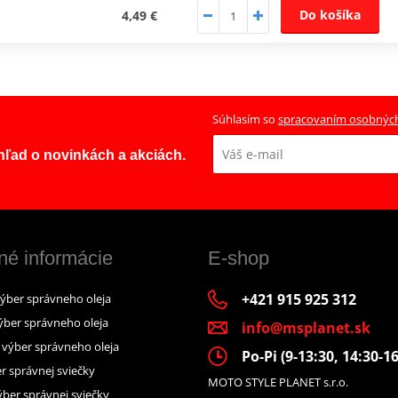
Do košíka
4,49 €
Súhlasím so
spracovaním osobnýc
ehľad o novinkách a akciách.
né informácie
E-shop
+421 915 925 312
výber správneho oleja
ýber správneho oleja
info@msplanet.sk
– výber správneho oleja
Po-Pi (9-13:30, 14:30-16
r správnej sviečky
MOTO STYLE PLANET s.r.o.
ber správnej sviečky