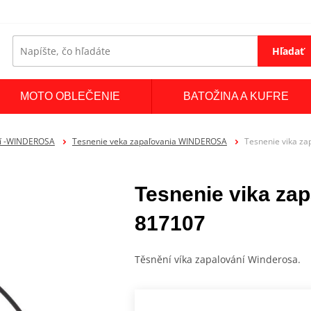
Hľadať
MOTO OBLEČENIE
BATOŽINA A KUFRE
ní -WINDEROSA
Tesnenie veka zapaľovania WINDEROSA
Tesnenie vika z
Tesnenie vika z
817107
Těsnění víka zapalování Winderosa.