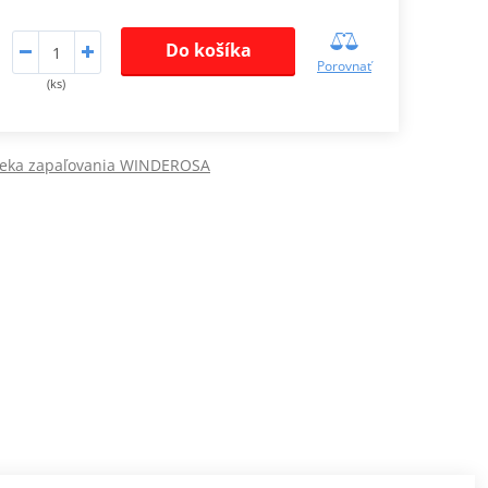
Do košíka
Porovnať
(ks)
veka zapaľovania WINDEROSA