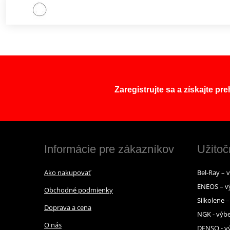
Zaregistrujte sa a získajte pr
Informácie pre zákazníkov
Užitoč
Ako nakupovať
Bel-Ray – 
ENEOS – v
Obchodné podmienky
Silkolene 
Doprava a cena
NGK - výbe
O nás
DENSO - vý