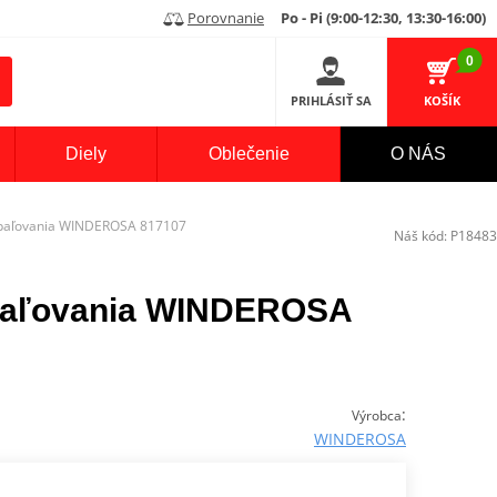
Porovnanie
Po - Pi (9:00-12:30, 13:30-16:00)
0
PRIHLÁSIŤ SA
KOŠÍK
Diely
Oblečenie
O NÁS
apaľovania WINDEROSA 817107
Náš kód:
P18483
apaľovania WINDEROSA
:
Výrobca
WINDEROSA