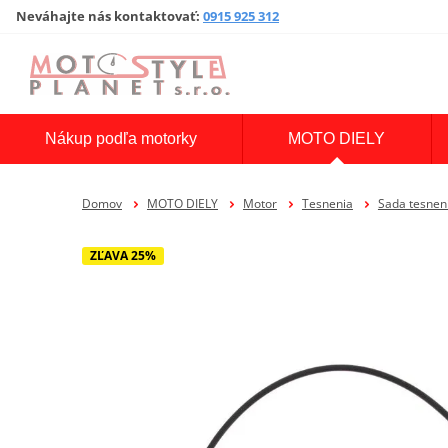
Neváhajte nás kontaktovať
:
0915 925 312
Nákup podľa motorky
MOTO DIELY
Domov
MOTO DIELY
Motor
Tesnenia
Sada tesne
ZĽAVA 25%