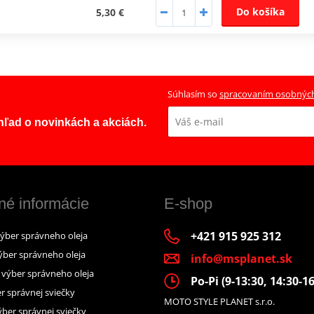
Do košíka
5,30 €
Súhlasím so
spracovaním osobnýc
ehľad o novinkách a akciách.
né informácie
E-shop
+421 915 925 312
výber správneho oleja
ýber správneho oleja
info@msplanet.sk
– výber správneho oleja
Po-Pi (9-13:30, 14:30-16
r správnej sviečky
MOTO STYLE PLANET s.r.o.
ber správnej sviečky