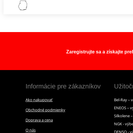
Zaregistrujte sa a získajte pr
Informácie pre zákazníkov
Užitoč
Ako nakupovať
Bel-Ray – 
ENEOS – v
Obchodné podmienky
Silkolene 
Doprava a cena
NGK - výbe
O nás
DENSO - vý