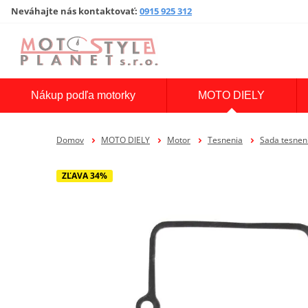
Neváhajte nás kontaktovať
:
0915 925 312
Nákup podľa motorky
MOTO DIELY
Domov
MOTO DIELY
Motor
Tesnenia
Sada tesne
ZĽAVA 34%