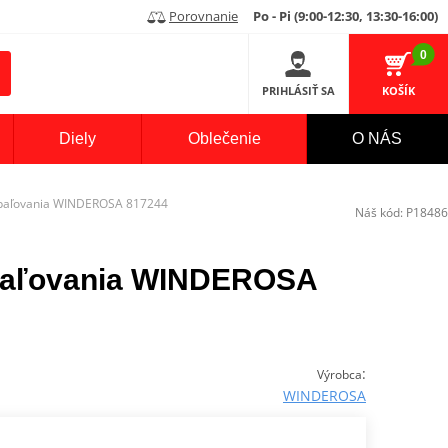
Porovnanie
Po - Pi (9:00-12:30, 13:30-16:00)
0
PRIHLÁSIŤ SA
KOŠÍK
Diely
Oblečenie
O NÁS
apaľovania WINDEROSA 817244
Náš kód:
P18486
apaľovania WINDEROSA
:
Výrobca
WINDEROSA