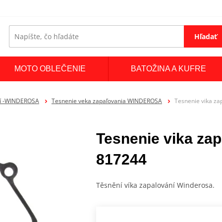
Hľadať
MOTO OBLEČENIE
BATOŽINA A KUFRE
ní -WINDEROSA
Tesnenie veka zapaľovania WINDEROSA
Tesnenie vika z
Tesnenie vika z
817244
Těsnění víka zapalování Winderosa.