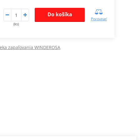
Do košíka
Porovnať
(ks)
veka zapaľovania WINDEROSA