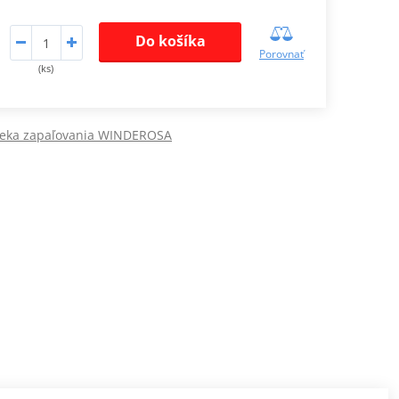
Do košíka
Porovnať
(ks)
veka zapaľovania WINDEROSA