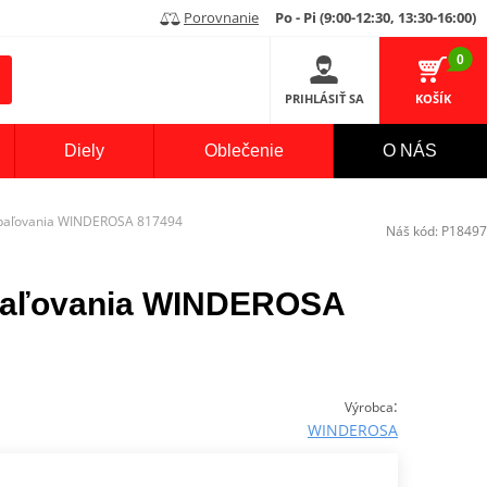
Porovnanie
Po - Pi (9:00-12:30, 13:30-16:00)
0
PRIHLÁSIŤ SA
KOŠÍK
Diely
Oblečenie
O NÁS
apaľovania WINDEROSA 817494
Náš kód:
P18497
apaľovania WINDEROSA
:
Výrobca
WINDEROSA