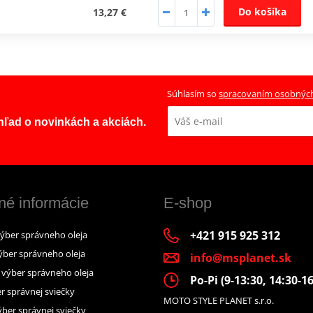
Do košíka
13,27 €
Súhlasím so
spracovaním osobnýc
ehľad o novinkách a akciách.
né informácie
E-shop
+421 915 925 312
výber správneho oleja
ýber správneho oleja
info@msplanet.sk
– výber správneho oleja
Po-Pi (9-13:30, 14:30-16
r správnej sviečky
MOTO STYLE PLANET s.r.o.
ber správnej sviečky