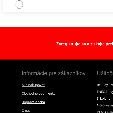
Zaregistrujte sa a získajte pr
Informácie pre zákazníkov
Užitoč
Ako nakupovať
Bel-Ray – 
ENEOS – v
Obchodné podmienky
Silkolene 
Doprava a cena
NGK - výbe
O nás
DENSO - vý