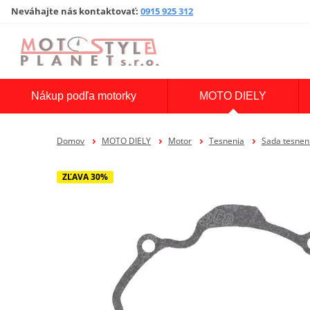
Neváhajte nás kontaktovať
:
0915 925 312
Nákup podľa motorky
MOTO DIELY
Domov
MOTO DIELY
Motor
Tesnenia
Sada tesne
ZĽAVA 30%