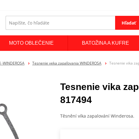
Hľadať
MOTO OBLEČENIE
BATOŽINA A KUFRE
ní -WINDEROSA
Tesnenie veka zapaľovania WINDEROSA
Tesnenie vika z
Tesnenie vika z
817494
Těsnění víka zapalování Winderosa.