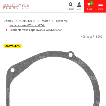
0
Hľadať
Účet
Košík
Menu
Hľadať
Domov
MOTO DIELY
Motor
Tesnenia
Sada tesnení -WINDEROSA
Tesnenie veka zapaľovania WINDEROSA
Náš kód:
P18502
ZĽAVA 33%