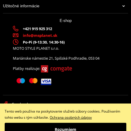
Užitočné informácie
E-shop
+421 915 925 312
info@msplanet.sk
Po-Pi (9-13:30, 14:30-16)
MOTO STYLE PLANET s.r.o.
Mariánske námestie 21, Spišské Podhradie, 053 04
Platby realizuje:
Facebook
Tento web používa na poskytovanie služieb súbory cookies. Používaním
Copyright © 2026 www.namotorku.sk
tohto webu s tým súhlasíte.
Ochrana osobných údajov
Všetky práva vyhradené
Rozumiem