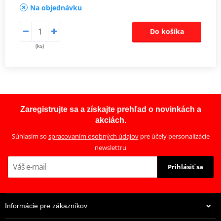
Na objednávku
Do košíka
(ks)
Zaregistrujte sa a získajte prehľad o novinkách a
akciách.
Súhlasím so
spracovaním osobných údajov
pre účely personalizácie
newslettru
Prihlásiť sa
Informácie pre zákazníkov