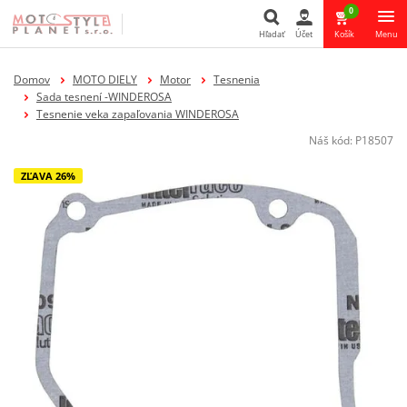
0
Hľadať
Účet
Košík
Menu
Hľadať
Domov
MOTO DIELY
Motor
Tesnenia
Sada tesnení -WINDEROSA
Tesnenie veka zapaľovania WINDEROSA
Náš kód:
P18507
ZĽAVA 26%