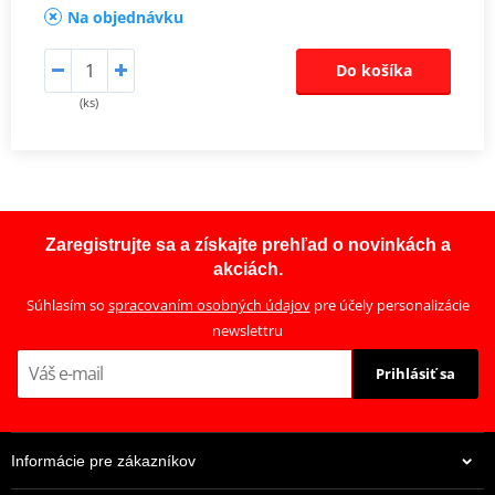
Na objednávku
Do košíka
(ks)
Zaregistrujte sa a získajte prehľad o novinkách a
akciách.
Súhlasím so
spracovaním osobných údajov
pre účely personalizácie
newslettru
Prihlásiť sa
Informácie pre zákazníkov