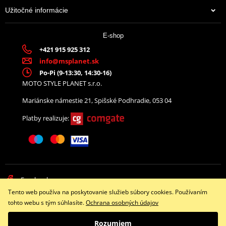
Užitočné informácie
E-shop
+421 915 925 312
info@msplanet.sk
Po-Pi (9-13:30, 14:30-16)
MOTO STYLE PLANET s.r.o.
Mariánske námestie 21, Spišské Podhradie, 053 04
Platby realizuje:
Facebook
Tento web používa na poskytovanie služieb súbory cookies. Používaním
Copyright © 2026 www.namotorku.sk
tohto webu s tým súhlasíte.
Ochrana osobných údajov
Všetky práva vyhradené
Rozumiem