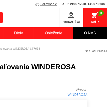
Porovnanie
Po - Pi (9:00-12:30, 13:30-16:00)
0
PRIHLÁSIŤ SA
KOŠÍK
Diely
Oblečenie
O NÁS
apaľovania WINDEROSA 817658
Náš kód:
P18513
apaľovania WINDEROSA
:
Výrobca
WINDEROSA