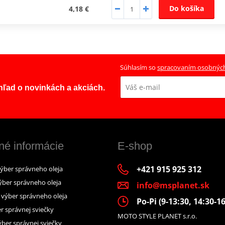
Do košíka
4,18 €
Súhlasím so
spracovaním osobnýc
ehľad o novinkách a akciách.
né informácie
E-shop
+421 915 925 312
výber správneho oleja
ýber správneho oleja
info@msplanet.sk
– výber správneho oleja
Po-Pi (9-13:30, 14:30-16
r správnej sviečky
MOTO STYLE PLANET s.r.o.
ber správnej sviečky