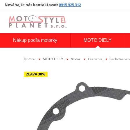
Neváhajte nás kontaktovať
:
0915 925 312
Nákup podľa motorky
MOTO DIELY
Domov
MOTO DIELY
Motor
Tesnenia
Sada tesne
ZĽAVA 30%