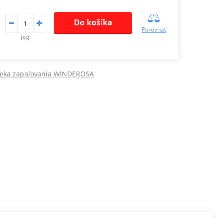
Do košíka
Porovnať
(ks)
veka zapaľovania WINDEROSA