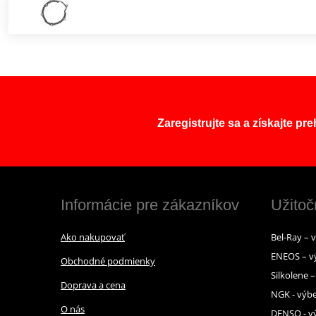
Zaregistrujte sa a získajte pr
Informácie pre zákazníkov
Užitoč
Ako nakupovať
Bel-Ray – 
ENEOS – v
Obchodné podmienky
Silkolene 
Doprava a cena
NGK - výbe
O nás
DENSO - vý