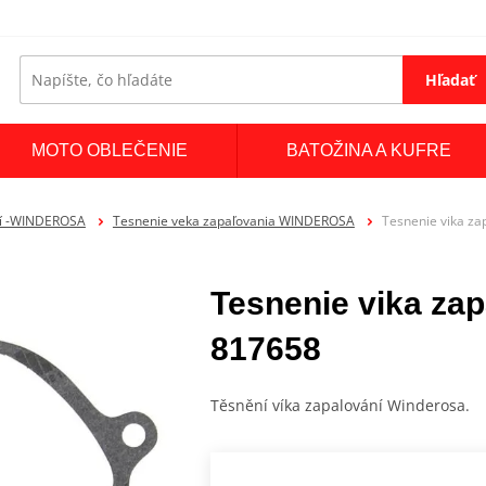
Hľadať
MOTO OBLEČENIE
BATOŽINA A KUFRE
ní -WINDEROSA
Tesnenie veka zapaľovania WINDEROSA
Tesnenie vika z
Tesnenie vika z
817658
Těsnění víka zapalování Winderosa.