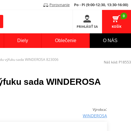
Porovnanie
Po - Pi (9:00-12:30, 13:30-16:00)
0
PRIHLÁSIŤ SA
KOŠÍK
Diely
Oblečenie
O NÁS
odu výfuku sada WINDEROSA 823006
Náš kód:
P18553
výfuku sada WINDEROSA
:
Výrobca
WINDEROSA