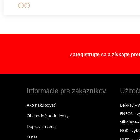
Zaregistrujte sa a získajte pr
Informácie pre zákazníkov
Užitoč
Ako nakupovať
Bel-Ray – 
ENEOS – v
Obchodné podmienky
Silkolene 
Doprava a cena
NGK - výbe
O nás
DENSO - vý