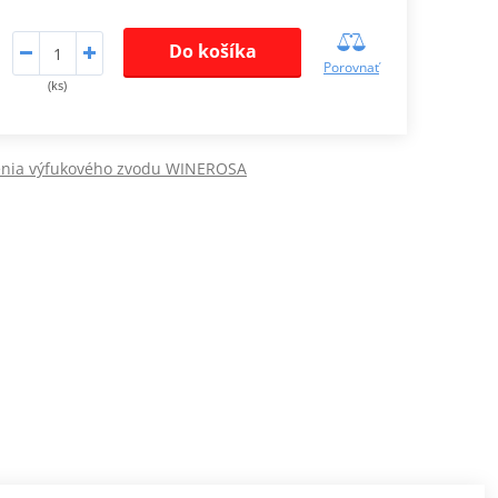
Do košíka
Porovnať
(ks)
enia výfukového zvodu WINEROSA