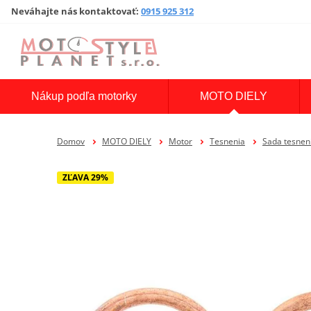
Neváhajte nás kontaktovať
:
0915 925 312
Nákup podľa motorky
MOTO DIELY
Domov
MOTO DIELY
Motor
Tesnenia
Sada tesne
ZĽAVA 29%