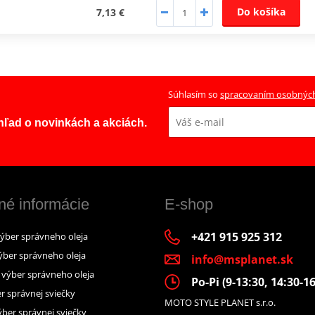
Do košíka
7,13 €
Súhlasím so
spracovaním osobnýc
ehľad o novinkách a akciách.
né informácie
E-shop
+421 915 925 312
výber správneho oleja
ýber správneho oleja
info@msplanet.sk
– výber správneho oleja
Po-Pi (9-13:30, 14:30-16
r správnej sviečky
MOTO STYLE PLANET s.r.o.
ber správnej sviečky