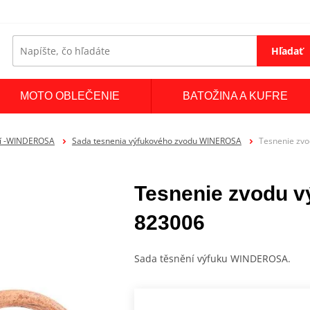
Hľadať
MOTO OBLEČENIE
BATOŽINA A KUFRE
ní -WINDEROSA
Sada tesnenia výfukového zvodu WINEROSA
Tesnenie zv
Tesnenie zvodu 
823006
Sada těsnění výfuku WINDEROSA.