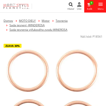
0
Hľadať
Účet
Košík
Menu
Hľadať
Domov
MOTO DIELY
Motor
Tesnenia
Sada tesnení -WINDEROSA
Sada tesnenia výfukového zvodu WINEROSA
Náš kód:
P18561
ZĽAVA 30%