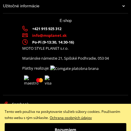
Užitočné informácie
E-shop
+421 915 925 312
info@msplanet.sk
Po-Pi (9-13:30, 14:30-16)
MOTO STYLE PLANET s.r.o.
Mariánske námestie 21, Spišské Podhradie, 053 04
Platby realizuje:
Facebook
Tento web používa na poskytovanie služieb súbory cookies. Používaním
Copyright © 2026 www.namotorku.sk
tohto webu s tým súhlasíte.
Ochrana osobných údajov
Všetky práva vyhradené
Rozumiem