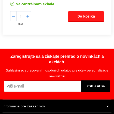
Na centrálnom sklade
Do košíka
(ks)
Zaregistrujte sa a získajte prehľad o novinkách a
akciách.
Súhlasím so
spracovaním osobných údajov
pre účely personalizácie
newslettru
Prihlásiť sa
Informácie pre zákazníkov