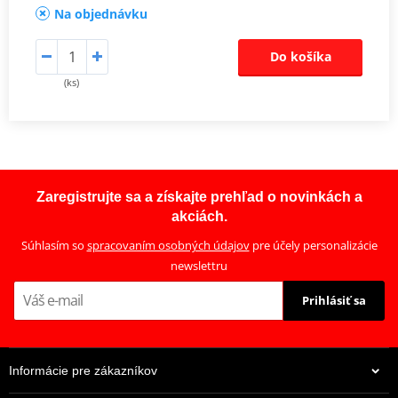
Na objednávku
Do košíka
(ks)
Zaregistrujte sa a získajte prehľad o novinkách a
akciách.
Súhlasím so
spracovaním osobných údajov
pre účely personalizácie
newslettru
Prihlásiť sa
Informácie pre zákazníkov