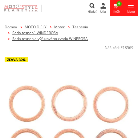
0
Hľadať
Účet
Košík
Menu
Hľadať
Domov
MOTO DIELY
Motor
Tesnenia
Sada tesnení -WINDEROSA
Sada tesnenia výfukového zvodu WINEROSA
Náš kód:
P18569
ZĽAVA 30%