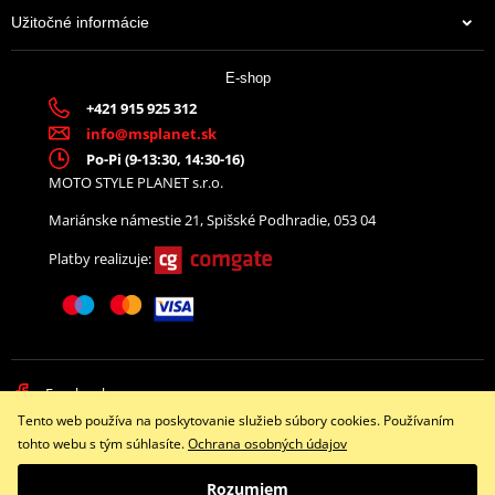
Užitočné informácie
E-shop
+421 915 925 312
info@msplanet.sk
Po-Pi (9-13:30, 14:30-16)
MOTO STYLE PLANET s.r.o.
Mariánske námestie 21, Spišské Podhradie, 053 04
Platby realizuje:
Facebook
Tento web používa na poskytovanie služieb súbory cookies. Používaním
Copyright © 2026 www.namotorku.sk
tohto webu s tým súhlasíte.
Ochrana osobných údajov
Všetky práva vyhradené
Rozumiem