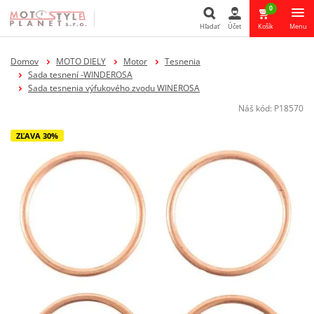
0
Hľadať
Účet
Košík
Menu
Hľadať
Domov
MOTO DIELY
Motor
Tesnenia
Sada tesnení -WINDEROSA
Sada tesnenia výfukového zvodu WINEROSA
Náš kód:
P18570
ZĽAVA 30%