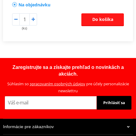
Na objednávku
Do košíka
(ks)
Zaregistrujte sa a získajte prehľad o novinkách a
akciách.
Súhlasím so
spracovaním osobných údajov
pre účely personalizácie
newslettru
Prihlásiť sa
Informácie pre zákazníkov