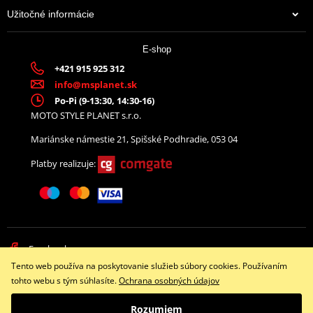
Užitočné informácie
E-shop
+421 915 925 312
info@msplanet.sk
Po-Pi (9-13:30, 14:30-16)
MOTO STYLE PLANET s.r.o.
Mariánske námestie 21, Spišské Podhradie, 053 04
Platby realizuje:
Facebook
Tento web používa na poskytovanie služieb súbory cookies. Používaním
Copyright © 2026 www.namotorku.sk
tohto webu s tým súhlasíte.
Ochrana osobných údajov
Všetky práva vyhradené
Rozumiem