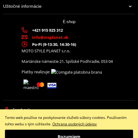
Užitočné informácie
E-shop
+421 915 925 312
info@msplanet.sk
Po-Pi (9-13:30, 14:30-16)
MOTO STYLE PLANET s.r.o.
Mariánske námestie 21, Spišské Podhradie, 053 04
Platby realizuje:
Facebook
Tento web používa na poskytovanie služieb súbory cookies. Používaním
Copyright © 2026 www.namotorku.sk
tohto webu s tým súhlasíte.
Ochrana osobných údajov
Všetky práva vyhradené
Rozumiem