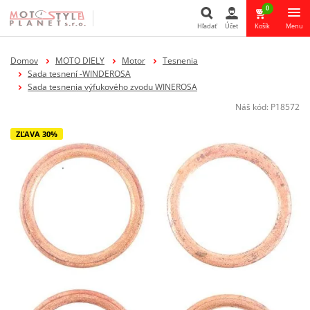
0
Hľadať
Účet
Košík
Menu
Hľadať
Domov
MOTO DIELY
Motor
Tesnenia
Sada tesnení -WINDEROSA
Sada tesnenia výfukového zvodu WINEROSA
Náš kód:
P18572
ZĽAVA 30%