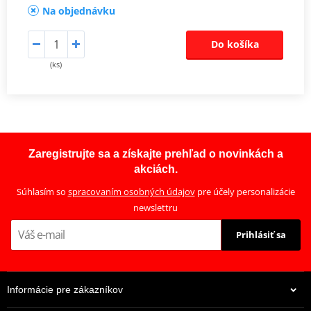
Na objednávku
Do košíka
(ks)
Zaregistrujte sa a získajte prehľad o novinkách a
akciách.
Súhlasím so
spracovaním osobných údajov
pre účely personalizácie
newslettru
Prihlásiť sa
Informácie pre zákazníkov