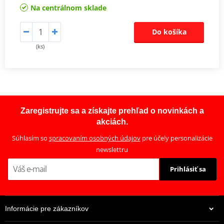
Na centrálnom sklade
Do košíka
(ks)
Zaregistrujte sa a získajte prehľad o novinkách a
akciách.
Súhlasím so
spracovaním osobných údajov
pre účely personalizácie
newslettru
Prihlásiť sa
Informácie pre zákazníkov