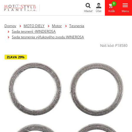
0
Hľadať
Účet
Košík
Menu
Hľadať
Domov
MOTO DIELY
Motor
Tesnenia
Sada tesnení -WINDEROSA
Sada tesnenia výfukového zvodu WINEROSA
Náš kód:
P18580
ZĽAVA 29%