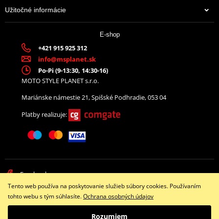
Užitočné informácie
E-shop
+421 915 925 312
info@msplanet.sk
Po-Pi (9-13:30, 14:30-16)
MOTO STYLE PLANET s.r.o.
Mariánske námestie 21, Spišské Podhradie, 053 04
Platby realizuje:
Facebook
Tento web používa na poskytovanie služieb súbory cookies. Používaním
Copyright © 2026 www.namotorku.sk
tohto webu s tým súhlasíte.
Ochrana osobných údajov
Všetky práva vyhradené
Rozumiem