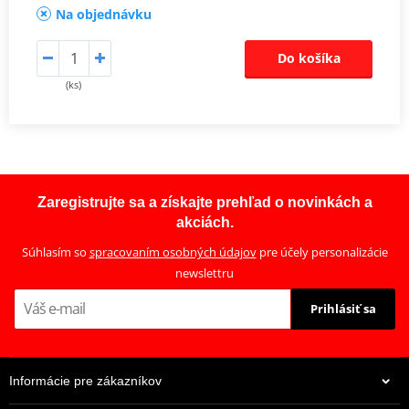
Na objednávku
Do košíka
(ks)
Zaregistrujte sa a získajte prehľad o novinkách a
akciách.
Súhlasím so
spracovaním osobných údajov
pre účely personalizácie
newslettru
Prihlásiť sa
Informácie pre zákazníkov