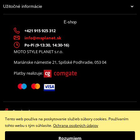
Užitočné informácie
E-shop
+421 915 925 312
info@msplanet.sk
Po-Pi (9-13:30, 14:30-16)
MOTO STYLE PLANET s.r.o.
Mariánske námestie 21, Spišské Podhradie, 053 04
Platby realizuje:
Facebook
Tento web používa na poskytovanie služieb súbory cookies. Používaním
Copyright © 2026 www.namotorku.sk
tohto webu s tým súhlasíte.
Ochrana osobných údajov
Všetky práva vyhradené
Rozumiem