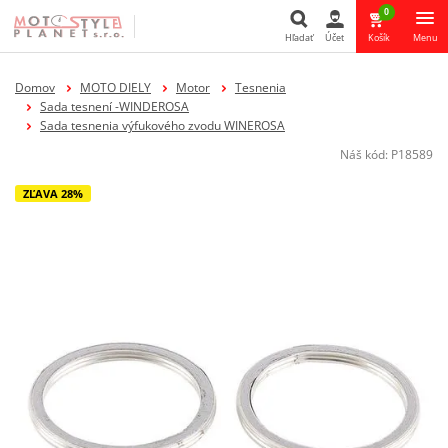
0
Hľadať
Účet
Košík
Menu
Hľadať
Domov
MOTO DIELY
Motor
Tesnenia
Sada tesnení -WINDEROSA
Sada tesnenia výfukového zvodu WINEROSA
Náš kód:
P18589
ZĽAVA 28%