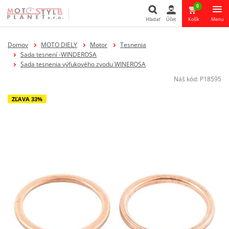
0
Hľadať
Účet
Košík
Menu
Hľadať
Domov
MOTO DIELY
Motor
Tesnenia
Sada tesnení -WINDEROSA
Sada tesnenia výfukového zvodu WINEROSA
Náš kód:
P18595
ZĽAVA 33%