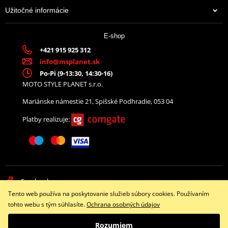
Užitočné informácie
E-shop
+421 915 925 312
info@msplanet.sk
Po-Pi (9-13:30, 14:30-16)
MOTO STYLE PLANET s.r.o.
Mariánske námestie 21, Spišské Podhradie, 053 04
Platby realizuje:
Facebook
Tento web používa na poskytovanie služieb súbory cookies. Používaním
Copyright © 2026 www.namotorku.sk
tohto webu s tým súhlasíte.
Ochrana osobných údajov
Všetky práva vyhradené
Rozumiem