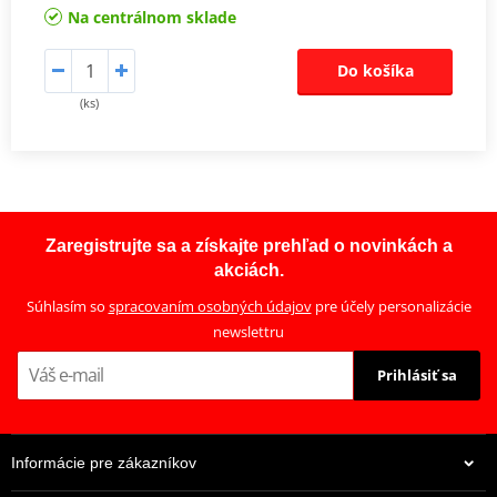
Na centrálnom sklade
Do košíka
(ks)
Zaregistrujte sa a získajte prehľad o novinkách a
akciách.
Súhlasím so
spracovaním osobných údajov
pre účely personalizácie
newslettru
Prihlásiť sa
Informácie pre zákazníkov