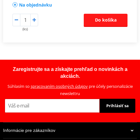
Na objednávku
Do košíka
(ks)
Zaregistrujte sa a získajte prehľad o novinkách a
akciách.
Súhlasím so
spracovaním osobných údajov
pre účely personalizácie
newslettru
Prihlásiť sa
Informácie pre zákazníkov