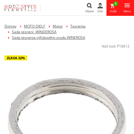
0
Hľadať
Účet
Košík
Menu
Hľadať
Domov
MOTO DIELY
Motor
Tesnenia
Sada tesnení -WINDEROSA
Sada tesnenia výfukového zvodu WINEROSA
Náš kód:
P18612
ZĽAVA 32%