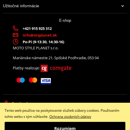
Užitočné informácie
E-shop
+421 915 925 312
info@msplanet.sk
Po-Pi (9-13:30, 14:30-16)
MOTO STYLE PLANET s.r.o.
Mariánske námestie 21, Spišské Podhradie, 053 04
Platby realizuje:
Facebook
Tento web používa na poskytovanie služieb súbory cookies. Používaním
Copyright © 2026 www.namotorku.sk
tohto webu s tým súhlasíte.
Ochrana osobných údajov
Všetky práva vyhradené
Rozumiem