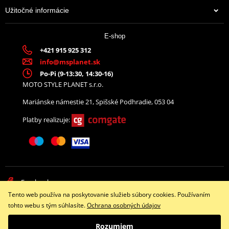
Užitočné informácie
E-shop
+421 915 925 312
info@msplanet.sk
Po-Pi (9-13:30, 14:30-16)
MOTO STYLE PLANET s.r.o.
Mariánske námestie 21, Spišské Podhradie, 053 04
Platby realizuje:
Facebook
Tento web používa na poskytovanie služieb súbory cookies. Používaním
Copyright © 2026 www.namotorku.sk
tohto webu s tým súhlasíte.
Ochrana osobných údajov
Všetky práva vyhradené
Rozumiem