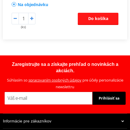
Na objednávku
Do košíka
(ks)
Zaregistrujte sa a získajte prehľad o novinkách a
akciách.
Súhlasím so
spracovaním osobných údajov
pre účely personalizácie
newslettru
Prihlásiť sa
Informácie pre zákazníkov