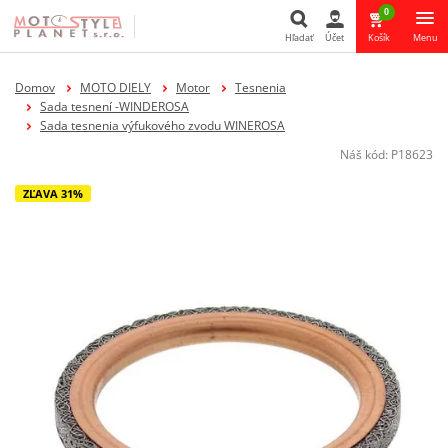
0
Hľadať
Účet
Košík
Menu
Hľadať
Domov
MOTO DIELY
Motor
Tesnenia
Sada tesnení -WINDEROSA
Sada tesnenia výfukového zvodu WINEROSA
Náš kód:
P18623
ZĽAVA 31%