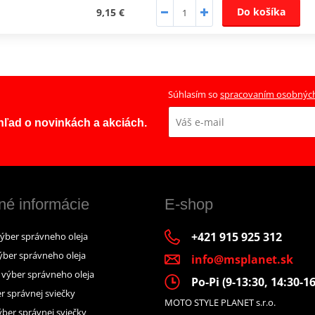
Do košíka
9,15 €
Súhlasím so
spracovaním osobnýc
ehľad o novinkách a akciách.
né informácie
E-shop
+421 915 925 312
výber správneho oleja
ýber správneho oleja
info@msplanet.sk
– výber správneho oleja
Po-Pi (9-13:30, 14:30-16
r správnej sviečky
MOTO STYLE PLANET s.r.o.
ber správnej sviečky