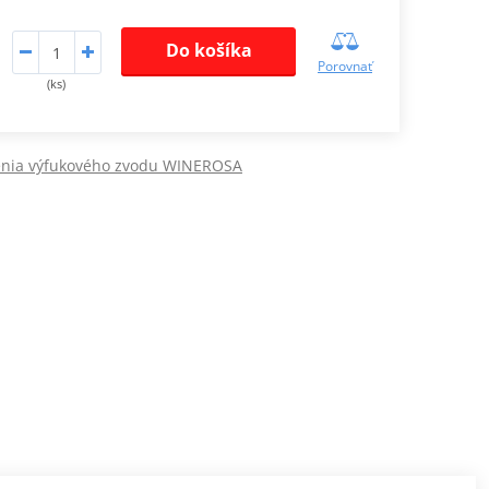
Do košíka
Porovnať
(ks)
enia výfukového zvodu WINEROSA