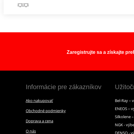
Zaregistrujte sa a získajte pr
Informácie pre zákazníkov
Užitoč
Ako nakupovať
Bel-Ray – 
ENEOS – v
Obchodné podmienky
Silkolene 
Doprava a cena
NGK - výbe
O nás
DENSO - vý