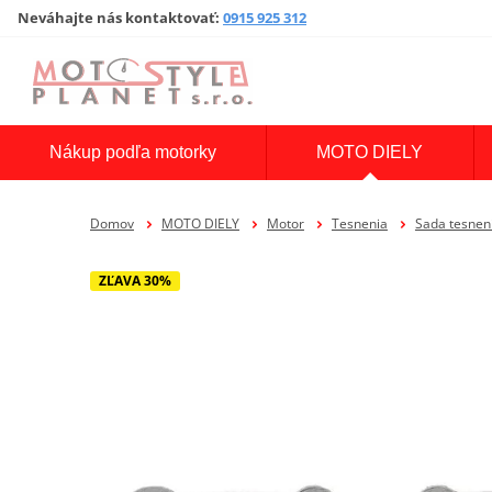
Neváhajte nás kontaktovať
:
0915 925 312
Nákup podľa motorky
MOTO DIELY
Domov
MOTO DIELY
Motor
Tesnenia
Sada tesne
ZĽAVA 30%