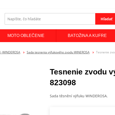
Hľadať
MOTO OBLEČENIE
BATOŽINA A KUFRE
ní -WINDEROSA
Sada tesnenia výfukového zvodu WINEROSA
Tesnenie zv
Tesnenie zvodu 
823098
Sada těsnění výfuku WINDEROSA.