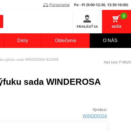
Porovnanie
Po - Pi (9:00-12:30, 13:30-16:00)
0
PRIHLÁSIŤ SA
KOŠÍK
Diely
Oblečenie
O NÁS
odu výfuku sada WINDEROSA 823098
Náš kód:
P18629
výfuku sada WINDEROSA
:
Výrobca
WINDEROSA