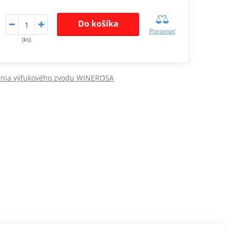
Do košíka
Porovnať
(ks)
enia výfukového zvodu WINEROSA