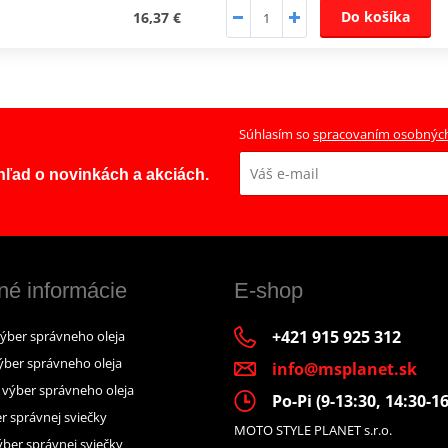
Do košíka
16,37 €
Súhlasím so
spracovaním osobnýc
ehľad o novinkách a akciách.
né informácie
E-shop
+421 915 925 312
výber správneho oleja
ýber správneho oleja
info@msplanet.sk
– výber správneho oleja
Po-Pi (9-13:30, 14:30-16
r správnej sviečky
MOTO STYLE PLANET s.r.o.
ber správnej sviečky