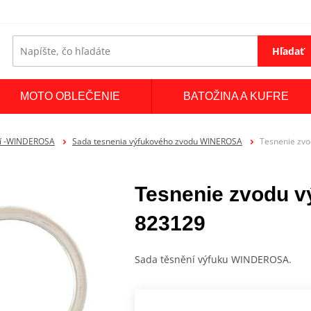
Hľadať
MOTO OBLEČENIE
BATOŽINA A KUFRE
ní -WINDEROSA
Sada tesnenia výfukového zvodu WINEROSA
Tesnenie zv
Tesnenie zvodu 
823129
Sada těsnění výfuku WINDEROSA.