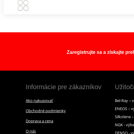
Zaregistrujte sa a získajte pr
Informácie pre zákazníkov
Užitoč
Ako nakupovať
Bel-Ray – 
ENEOS – v
Obchodné podmienky
Silkolene 
Doprava a cena
NGK - výbe
O nás
DENSO - vý