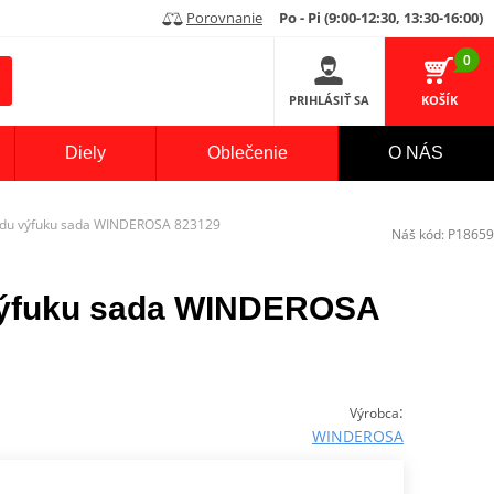
Porovnanie
Po - Pi (9:00-12:30, 13:30-16:00)
0
PRIHLÁSIŤ SA
KOŠÍK
Diely
Oblečenie
O NÁS
odu výfuku sada WINDEROSA 823129
Náš kód:
P18659
výfuku sada WINDEROSA
:
Výrobca
WINDEROSA