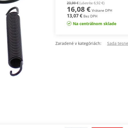
23,00 €
(ušetríte 6,92 €)
16,08 €
Vrátane DPH
13,07 €
Bez DPH
Na centrálnom sklade
Zaradené v kategóriách:
Sada tesn