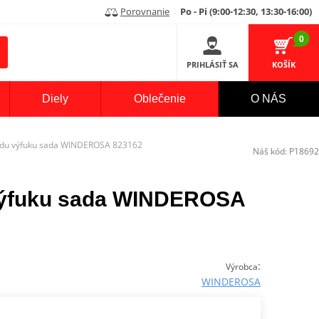
Porovnanie
Po - Pi (9:00-12:30, 13:30-16:00)
0
PRIHLÁSIŤ SA
KOŠÍK
Diely
Oblečenie
O NÁS
odu výfuku sada WINDEROSA 823162
Náš kód:
P18692
výfuku sada WINDEROSA
:
Výrobca
WINDEROSA