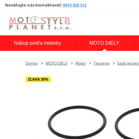
Neváhajte nás kontaktovať
:
0915 925 312
Nákup podľa motorky
MOTO DIELY
Domov
MOTO DIELY
Motor
Tesnenia
Sada tesne
ZĽAVA 30%