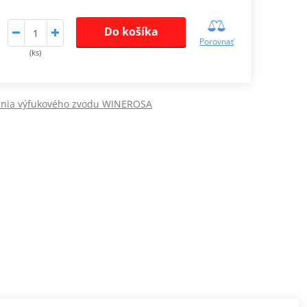
Do košíka
Porovnať
(ks)
enia výfukového zvodu WINEROSA