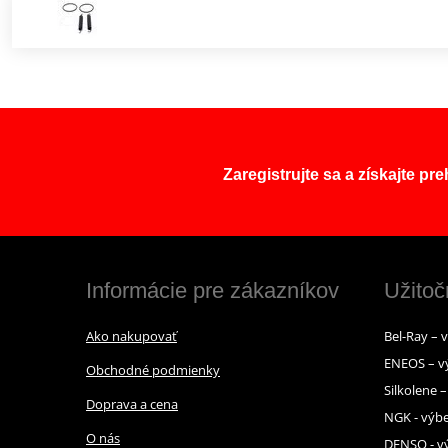
Zaregistrujte sa a získajte pr
Informácie pre zákazníkov
Užitoč
Ako nakupovať
Bel-Ray – 
ENEOS – v
Obchodné podmienky
Silkolene 
Doprava a cena
NGK - výbe
O nás
DENSO - vý