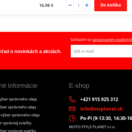
Do košíka
16,08 €
Súhlasím so
spracovaním osobnýc
ehľad o novinkách a akciách.
né informácie
E-shop
+421 915 925 312
výber správneho oleja
ýber správneho oleja
info@msplanet.sk
– výber správneho oleja
Po-Pi (9-13:30, 14:30-16
r správnej sviečky
MOTO STYLE PLANET s.r.o.
ber správnej sviečky