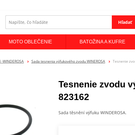
Hľadať
MOTO OBLEČENIE
BATOŽINA A KUFRE
ní -WINDEROSA
Sada tesnenia výfukového zvodu WINEROSA
Tesnenie zv
Tesnenie zvodu 
823162
Sada těsnění výfuku WINDEROSA.