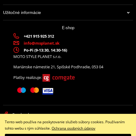
Plně servisovatelné
Užitočné informácie
Dostupné pro silniční i závodní použití
E-shop
+421 915 925 312
info@msplanet.sk
Po-Pi (9-13:30, 14:30-16)
MOTO STYLE PLANET s.r.o.
Mariánske námestie 21, Spišské Podhradie, 053 04
Platby realizuje:
Facebook
Tento web používa na poskytovanie služieb súbory cookies. Používaním
Copyright © 2026 www.namotorku.sk
tohto webu s tým súhlasíte.
Ochrana osobných údajov
Všetky práva vyhradené