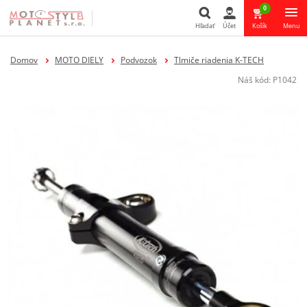
0
Hľadať
Účet
Košík
Menu
Hľadať
Domov
MOTO DIELY
Podvozok
Tlmiče riadenia K-TECH
Náš kód:
P1042