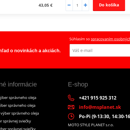
Do košíka
43,05 €
Súhlasím so
spracovaním osobnýc
ehľad o novinkách a akciách.
né informácie
E-shop
+421 915 925 312
výber správneho oleja
ýber správneho oleja
info@msplanet.sk
– výber správneho oleja
Po-Pi (9-13:30, 14:30-16
r správnej sviečky
MOTO STYLE PLANET s.r.o.
ber správnej sviečky