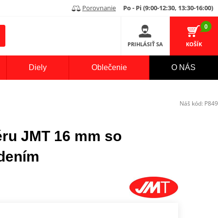
Porovnanie
Po - Pi (9:00-12:30, 13:30-16:00)
0
PRIHLÁSIŤ SA
KOŠÍK
Diely
Oblečenie
O NÁS
Náš kód:
P849
éru JMT 16 mm so
adením