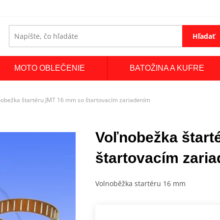
Hľadať
MOTO OBLEČENIE
BATOŽINA A KUFRE
nobežka štartéru JMT 16 mm so štartovacím zariadením
Voľnobežka štart
štartovacím zari
Volnoběžka startéru 16 mm