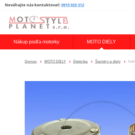
Neváhajte nás kontaktovať
:
0915 925 312
Nákup podľa motorky
MOTO DIELY
Domov
MOTO DIELY
Elektrika
Štartéry a diely
Voľ