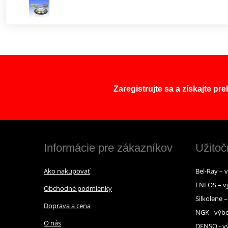
Zaregistrujte sa a získajte pr
Informácie pre zákazníkov
Užitoč
Ako nakupovať
Bel-Ray – 
ENEOS – v
Obchodné podmienky
Silkolene 
Doprava a cena
NGK - výbe
O nás
DENSO - vý