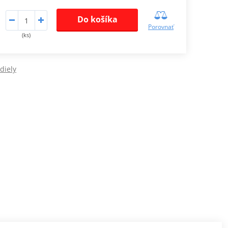
Do košíka
Porovnať
(ks)
diely