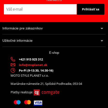
Prihlásiť sa
Informácie pre zákazníkov
Užitočné informácie
25,58 €
E-shop
Na centrálnom sklade
+421 915 925 312
info@msplanet.sk
Po-Pi (9-13:30, 14:30-16)
MOTO STYLE PLANET s.r.o.
Mariánske námestie 21, Spišské Podhradie, 053 04
Platby realizuje: