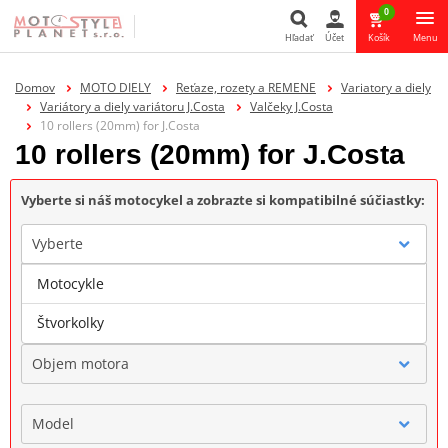
0
Hľadať
Účet
Košík
Menu
Hľadať
Domov
MOTO DIELY
Reťaze, rozety a REMENE
Variatory a diely
Variátory a diely variátoru J.Costa
Valčeky J.Costa
10 rollers (20mm) for J.Costa
10 rollers (20mm) for J.Costa
Vyberte si náš motocykel a zobrazte si kompatibilné súčiastky:
Vyberte
Motocykle
Značka
Štvorkolky
Objem motora
Model