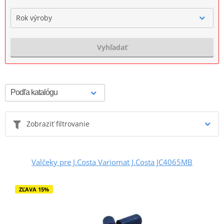
Rok výroby
Vyhľadať
Zobraziť filtrovanie
Valčeky pre J.Costa Variomat J.Costa JC4065MB
ZĽAVA 15%