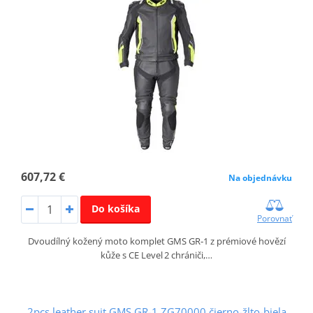
607,72 €
Na objednávku
Do košíka
Porovnať
Dvoudílný kožený moto komplet GMS GR‑1 z prémiové hovězí
kůže s CE Level 2 chrániči,…
2pcs leather suit GMS GR-1 ZG70000 čierno-žlto-biela