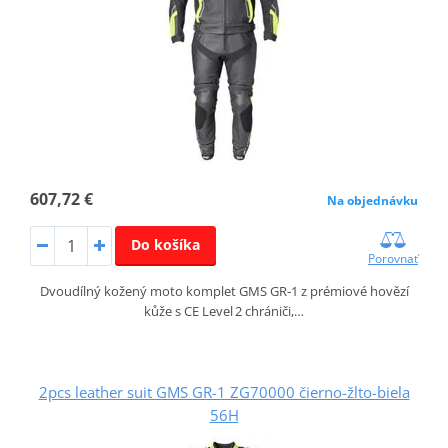
607,72 €
Na objednávku
Do košíka
Porovnať
Dvoudílný kožený moto komplet GMS GR‑1 z prémiové hovězí
kůže s CE Level 2 chrániči,…
2pcs leather suit GMS GR-1 ZG70000 čierno-žlto-biela
56H