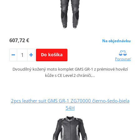
607,72 €
Na objednávku
Do košíka
Porovnať
Dvoudílný kožený moto komplet GMS GR‑1 z prémiové hovězí
kůže s CE Level 2 chrániči,…
2pcs leather suit GMS GR-1 ZG70000 čierno-šedo-biela
54H