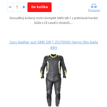
Do košíka
Porovnať
Dvoudílný kožený moto komplet GMS GR‑1 z prémiové hovězí
kůže s CE Level 2 chrániči,…
2pcs leather suit GMS GR-1 ZG70000 čierno-žlto-biela
48H