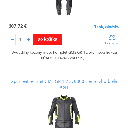
607,72 €
Na objednávku
Do košíka
Porovnať
Dvoudílný kožený moto komplet GMS GR‑1 z prémiové hovězí
kůže s CE Level 2 chrániči,…
2pcs leather suit GMS GR-1 ZG70000 čierno-žlto-biela
52H