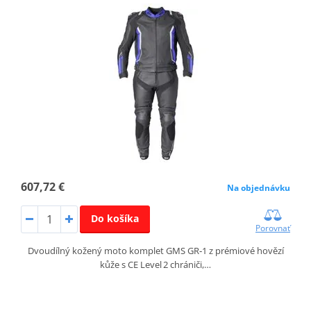
607,72 €
Na objednávku
Do košíka
Porovnať
Dvoudílný kožený moto komplet GMS GR‑1 z prémiové hovězí
kůže s CE Level 2 chrániči,…