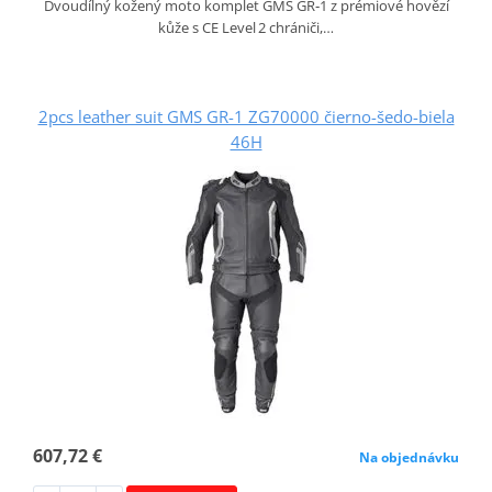
Dvoudílný kožený moto komplet GMS GR‑1 z prémiové hovězí
kůže s CE Level 2 chrániči,…
2pcs leather suit GMS GR-1 ZG70000 čierno-šedo-biela
46H
607,72 €
Na objednávku