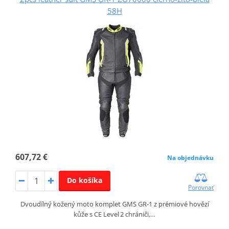
58H
607,72 €
Na objednávku
Do košíka
Porovnať
Dvoudílný kožený moto komplet GMS GR‑1 z prémiové hovězí
kůže s CE Level 2 chrániči,…