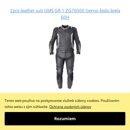
2pcs leather suit GMS GR-1 ZG70000 čierno-šedo-biela
60H
607,72 €
Na objednávku
Tento web používa na poskytovanie služieb súbory cookies. Používaním
tohto webu s tým súhlasíte.
Ochrana osobných údajov
Do košíka
Porovnať
Rozumiem
Dvoudílný kožený moto komplet GMS GR‑1 z prémiové hovězí