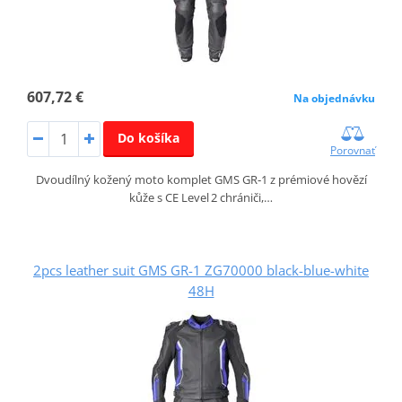
607,72 €
Na objednávku
Do košíka
Porovnať
Dvoudílný kožený moto komplet GMS GR‑1 z prémiové hovězí
kůže s CE Level 2 chrániči,…
2pcs leather suit GMS GR-1 ZG70000 black-blue-white
48H