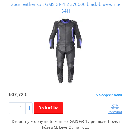
2pcs leather suit GMS GR-1 ZG70000 black-blue-white
54H
607,72 €
Na objednávku
Do košíka
Porovnať
Dvoudílný kožený moto komplet GMS GR‑1 z prémiové hovězí
kůže s CE Level 2 chrániči,…