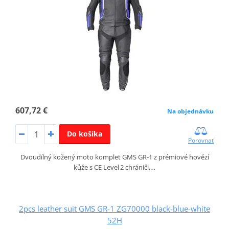
607,72 €
Na objednávku
Do košíka
Porovnať
Dvoudílný kožený moto komplet GMS GR‑1 z prémiové hovězí
kůže s CE Level 2 chrániči,…
2pcs leather suit GMS GR-1 ZG70000 black-blue-white
52H