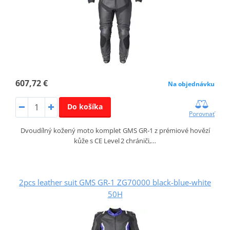
607,72 €
Na objednávku
Do košíka
Porovnať
Dvoudílný kožený moto komplet GMS GR‑1 z prémiové hovězí
kůže s CE Level 2 chrániči,…
2pcs leather suit GMS GR-1 ZG70000 black-blue-white
50H