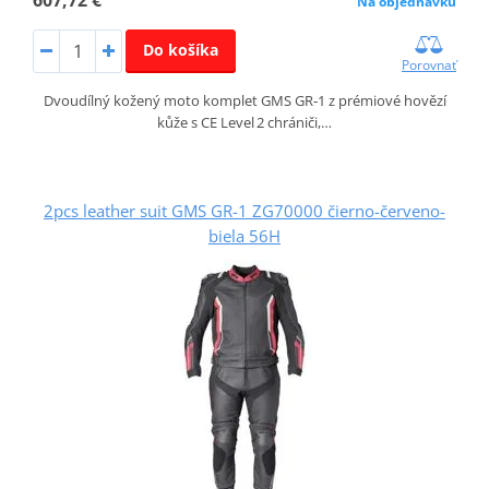
Na objednávku
Do košíka
Porovnať
Dvoudílný kožený moto komplet GMS GR‑1 z prémiové hovězí
kůže s CE Level 2 chrániči,…
2pcs leather suit GMS GR-1 ZG70000 čierno-červeno-
biela 56H