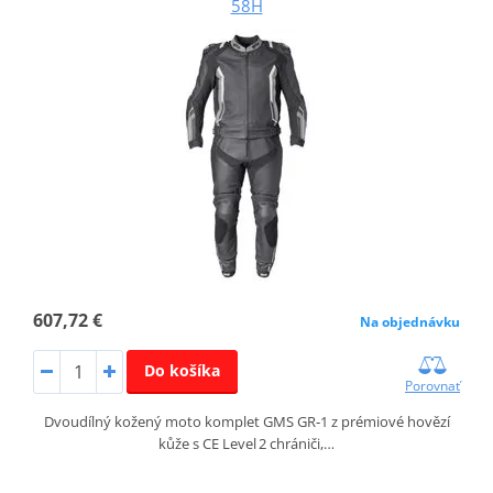
58H
607,72 €
Na objednávku
Do košíka
Porovnať
Dvoudílný kožený moto komplet GMS GR‑1 z prémiové hovězí
kůže s CE Level 2 chrániči,…