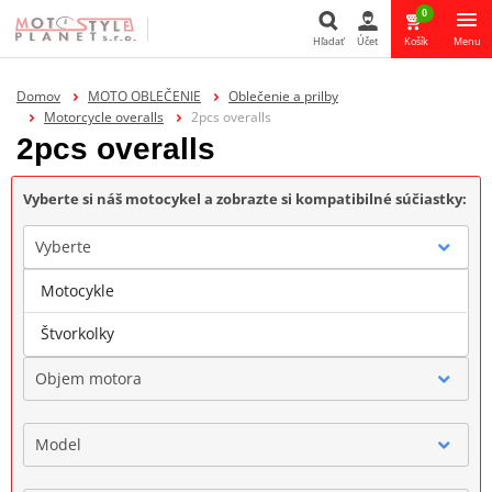
0
Hľadať
Účet
Košík
Menu
Hľadať
Domov
MOTO OBLEČENIE
Oblečenie a prilby
Motorcycle overalls
2pcs overalls
2pcs overalls
Vyberte si náš motocykel a zobrazte si kompatibilné súčiastky:
Vyberte
Motocykle
Značka
Štvorkolky
Objem motora
Model