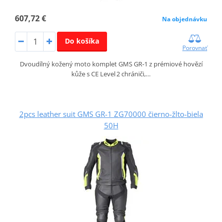
607,72 €
Na objednávku
Do košíka
Porovnať
Dvoudílný kožený moto komplet GMS GR‑1 z prémiové hovězí
kůže s CE Level 2 chrániči,…
2pcs leather suit GMS GR-1 ZG70000 čierno-žlto-biela
50H