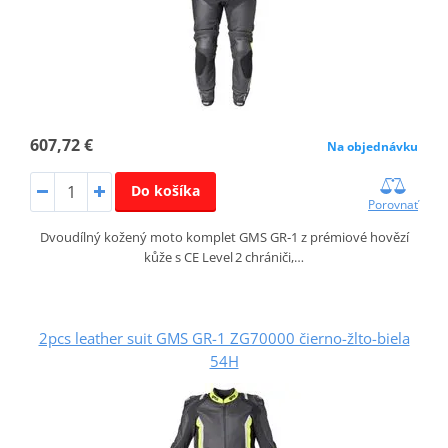
607,72 €
Na objednávku
Do košíka
Porovnať
Dvoudílný kožený moto komplet GMS GR‑1 z prémiové hovězí
kůže s CE Level 2 chrániči,…
2pcs leather suit GMS GR-1 ZG70000 čierno-žlto-biela
54H