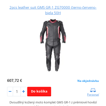
2pcs leather suit GMS GR-1 ZG70000 čierno-červeno-
biela 50H
607,72 €
Na objednávku
Do košíka
Porovnať
Dvoudílný kožený moto komplet GMS GR‑1 z prémiové hovězí