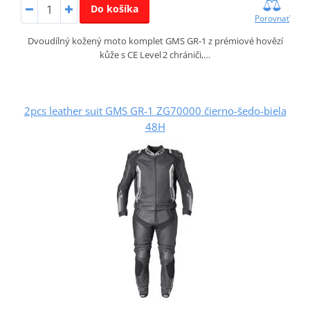
Do košíka
Porovnať
Dvoudílný kožený moto komplet GMS GR‑1 z prémiové hovězí
kůže s CE Level 2 chrániči,…
2pcs leather suit GMS GR-1 ZG70000 čierno-šedo-biela
48H