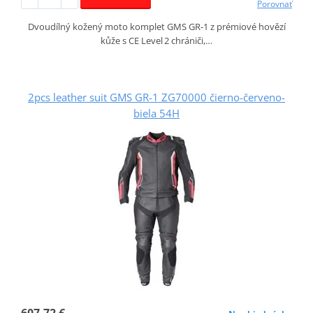
Porovnať
Dvoudílný kožený moto komplet GMS GR‑1 z prémiové hovězí
kůže s CE Level 2 chrániči,…
2pcs leather suit GMS GR-1 ZG70000 čierno-červeno-
biela 54H
607,72 €