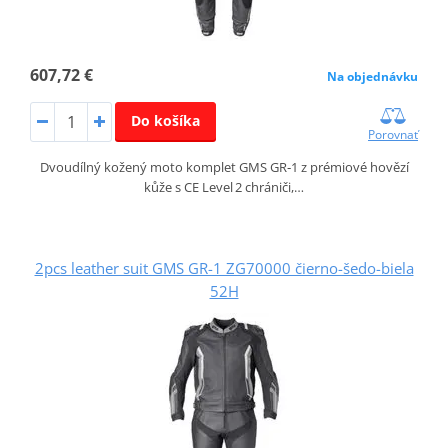
607,72 €
Na objednávku
Do košíka
Porovnať
Dvoudílný kožený moto komplet GMS GR‑1 z prémiové hovězí
kůže s CE Level 2 chrániči,…
2pcs leather suit GMS GR-1 ZG70000 čierno-šedo-biela
52H