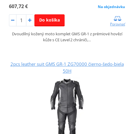
607,72 €
Na objednávku
Do košíka
Porovnať
Dvoudílný kožený moto komplet GMS GR‑1 z prémiové hovězí
kůže s CE Level 2 chrániči,…
2pcs leather suit GMS GR-1 ZG70000 čierno-šedo-biela
50H