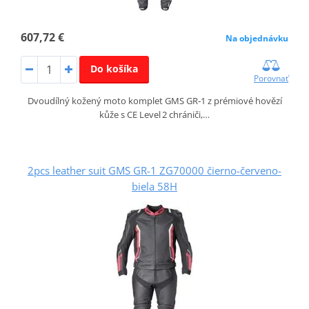
607,72 €
Na objednávku
Do košíka
Porovnať
Dvoudílný kožený moto komplet GMS GR‑1 z prémiové hovězí
kůže s CE Level 2 chrániči,…
2pcs leather suit GMS GR-1 ZG70000 čierno-červeno-
biela 58H