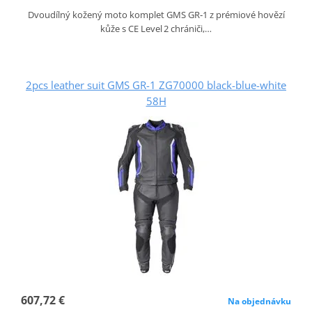
Dvoudílný kožený moto komplet GMS GR‑1 z prémiové hovězí
kůže s CE Level 2 chrániči,…
2pcs leather suit GMS GR-1 ZG70000 black-blue-white
58H
607,72 €
Na objednávku