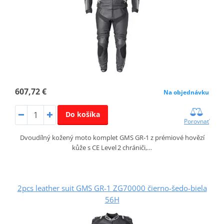
607,72 €
Na objednávku
Do košíka
Porovnať
Dvoudílný kožený moto komplet GMS GR‑1 z prémiové hovězí
kůže s CE Level 2 chrániči,…
2pcs leather suit GMS GR-1 ZG70000 čierno-šedo-biela
56H