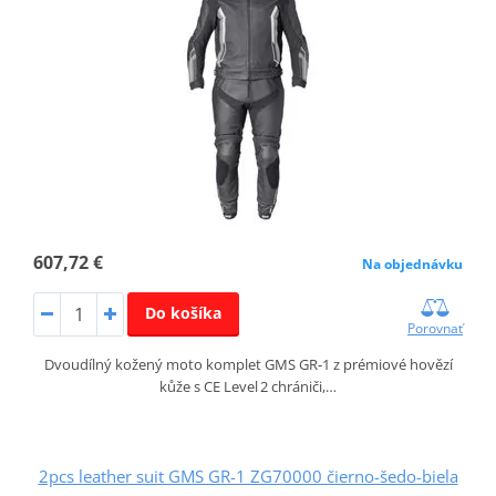
607,72 €
Na objednávku
Do košíka
Porovnať
Dvoudílný kožený moto komplet GMS GR‑1 z prémiové hovězí
kůže s CE Level 2 chrániči,…
2pcs leather suit GMS GR-1 ZG70000 čierno-šedo-biela