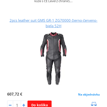
kůže s CE Level 2 chrániči,…
2pcs leather suit GMS GR-1 ZG70000 čierno-červeno-
biela 52H
607,72 €
Na objednávku
Do košíka