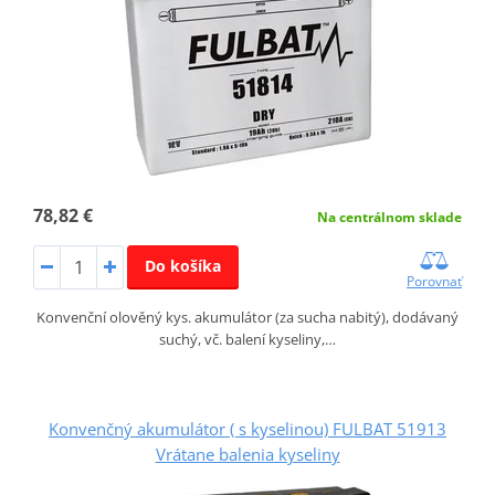
78,82 €
Na centrálnom sklade
Do košíka
Porovnať
Konvenční olověný kys. akumulátor (za sucha nabitý), dodávaný
suchý, vč. balení kyseliny,…
Konvenčný akumulátor ( s kyselinou) FULBAT 51913
Vrátane balenia kyseliny