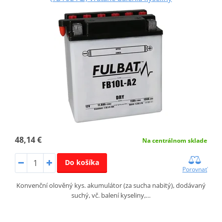
48,14 €
Na centrálnom sklade
Do košíka
Porovnať
Konvenční olověný kys. akumulátor (za sucha nabitý), dodávaný
suchý, vč. balení kyseliny,…