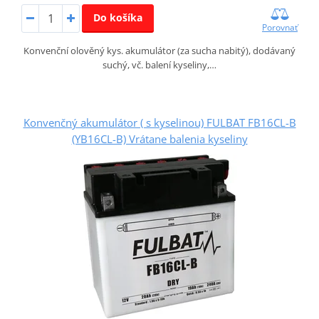
Do košíka
Porovnať
Konvenční olověný kys. akumulátor (za sucha nabitý), dodávaný
suchý, vč. balení kyseliny,…
Konvenčný akumulátor ( s kyselinou) FULBAT FB16CL-B
(YB16CL-B) Vrátane balenia kyseliny