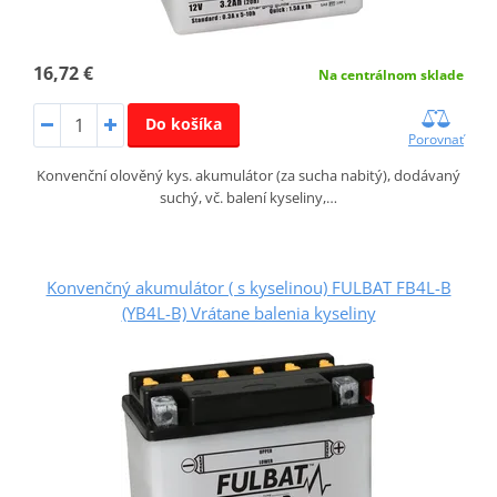
16,72 €
Na centrálnom sklade
Do košíka
Porovnať
Konvenční olověný kys. akumulátor (za sucha nabitý), dodávaný
suchý, vč. balení kyseliny,…
Konvenčný akumulátor ( s kyselinou) FULBAT FB4L-B
(YB4L-B) Vrátane balenia kyseliny