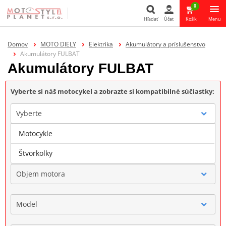
0
Hľadať
Účet
Košík
Menu
Hľadať
Domov
MOTO DIELY
Elektrika
Akumulátory a príslušenstvo
Akumulátory FULBAT
Akumulátory FULBAT
Vyberte si náš motocykel a zobrazte si kompatibilné súčiastky:
Vyberte
Motocykle
Značka
Štvorkolky
Objem motora
Model