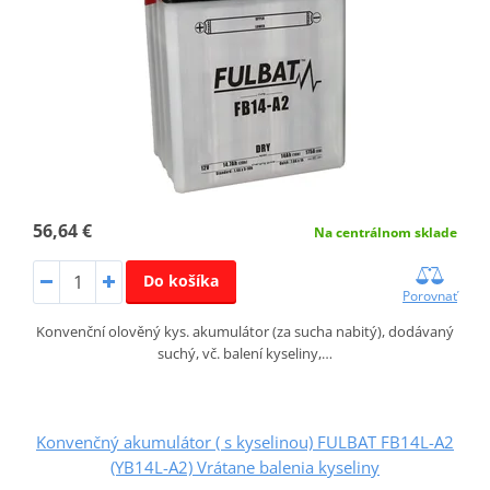
56,64 €
Na centrálnom sklade
Do košíka
Porovnať
Konvenční olověný kys. akumulátor (za sucha nabitý), dodávaný
suchý, vč. balení kyseliny,…
Konvenčný akumulátor ( s kyselinou) FULBAT FB14L-A2
(YB14L-A2) Vrátane balenia kyseliny