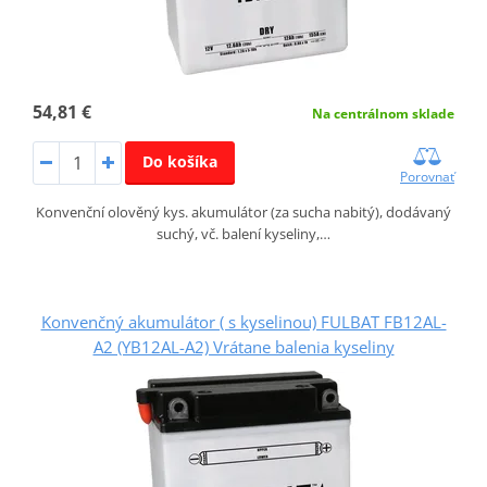
54,81 €
Na centrálnom sklade
Do košíka
Porovnať
Konvenční olověný kys. akumulátor (za sucha nabitý), dodávaný
suchý, vč. balení kyseliny,…
Konvenčný akumulátor ( s kyselinou) FULBAT FB12AL-
A2 (YB12AL-A2) Vrátane balenia kyseliny