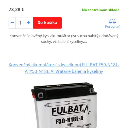
73,28 €
Na centrálnom sklade
Do košíka
Porovnať
Konvenční olověný kys. akumulátor (za sucha nabitý), dodávaný
suchý, vč. balení kyseliny,…
Konvenčný akumulátor ( s kyselinou) FULBAT F50-N18L-
A (Y50-N18L-A) Vrátane balenia kyseliny