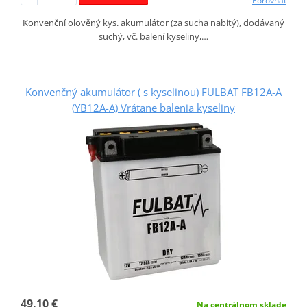
Porovnať
Konvenční olověný kys. akumulátor (za sucha nabitý), dodávaný
suchý, vč. balení kyseliny,…
Konvenčný akumulátor ( s kyselinou) FULBAT FB12A-A
(YB12A-A) Vrátane balenia kyseliny
49,10 €
Na centrálnom sklade