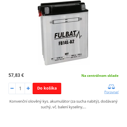
57,83 €
Na centrálnom sklade
Do košíka
Porovnať
Konvenční olověný kys. akumulátor (za sucha nabitý), dodávaný
suchý, vč. balení kyseliny,…