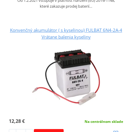
Od 1.2.2021 vstupuje v platnost nařízení (EU) 2019/1148,
které zakazuje prodej baterií…
Konvenčný akumulátor ( s kyselinou) FULBAT 6N4-2A-4
Vrátane balenia kyseliny
12,28 €
Na centrálnom sklade