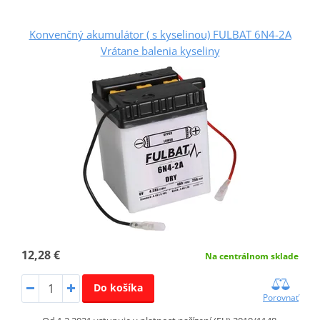
Konvenčný akumulátor ( s kyselinou) FULBAT 6N4-2A
Vrátane balenia kyseliny
12,28 €
Na centrálnom sklade
Do košíka
Porovnať