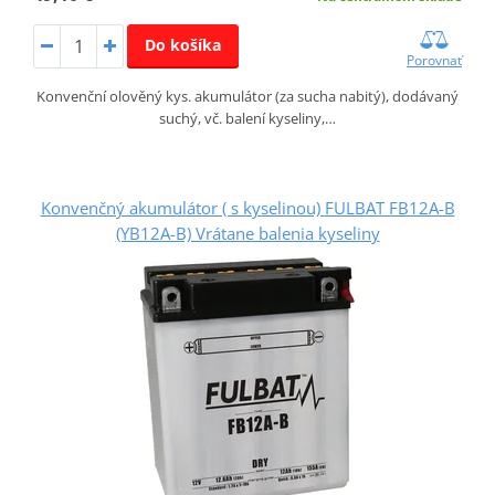
Do košíka
Porovnať
Konvenční olověný kys. akumulátor (za sucha nabitý), dodávaný
suchý, vč. balení kyseliny,…
Konvenčný akumulátor ( s kyselinou) FULBAT FB12A-B
(YB12A-B) Vrátane balenia kyseliny