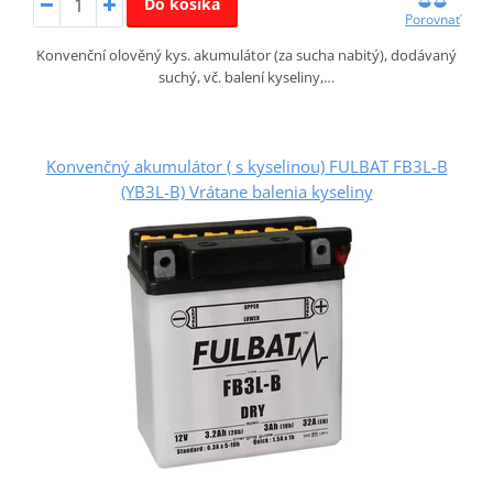
Do košíka
Porovnať
Konvenční olověný kys. akumulátor (za sucha nabitý), dodávaný
suchý, vč. balení kyseliny,…
Konvenčný akumulátor ( s kyselinou) FULBAT FB3L-B
(YB3L-B) Vrátane balenia kyseliny