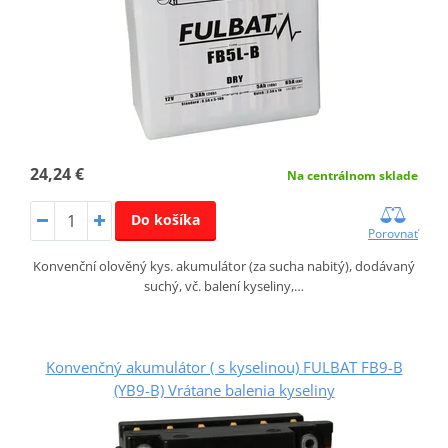
24,24 €
Na centrálnom sklade
Do košíka
Porovnať
Konvenční olověný kys. akumulátor (za sucha nabitý), dodávaný
suchý, vč. balení kyseliny,…
Konvenčný akumulátor ( s kyselinou) FULBAT FB9-B
(YB9-B) Vrátane balenia kyseliny