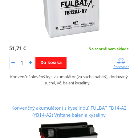
51,71 €
Na centrálnom sklade
Do košíka
Porovnať
Konvenční olověný kys. akumulátor (za sucha nabitý), dodávaný
suchý, vč. balení kyseliny,…
Konvenčný akumulátor ( s kyselinou) FULBAT FB14-A2
(YB14-A2) Vrátane balenia kyseliny