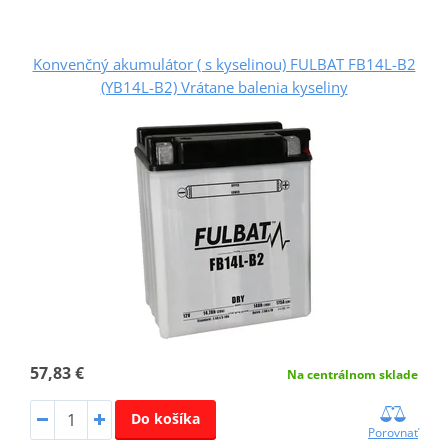
Konvenčný akumulátor ( s kyselinou) FULBAT FB14L-B2
(YB14L-B2) Vrátane balenia kyseliny
57,83 €
Na centrálnom sklade
Do košíka
Porovnať