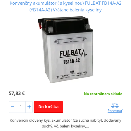
Konvenčný akumulátor ( s kyselinou) FULBAT FB14A-A2
(YB14A-A2) Vrátane balenia kyseliny
57,83 €
Na centrálnom sklade
Do košíka
Porovnať
Konvenční olověný kys. akumulátor (za sucha nabitý), dodávaný
suchý, vč. balení kyseliny,…