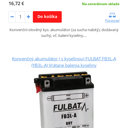
16,72 €
Na centrálnom sklade
Do košíka
Porovnať
Konvenční olověný kys. akumulátor (za sucha nabitý), dodávaný
suchý, vč. balení kyseliny,…
Konvenčný akumulátor ( s kyselinou) FULBAT FB3L-A
(YB3L-A) Vrátane balenia kyseliny