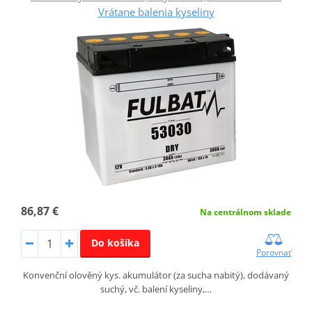
Vrátane balenia kyseliny
86,87 €
Na centrálnom sklade
Do košíka
Porovnať
Konvenční olověný kys. akumulátor (za sucha nabitý), dodávaný
suchý, vč. balení kyseliny,…