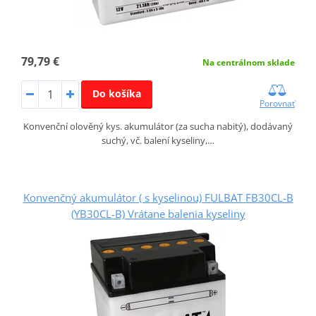
79,79 €
Na centrálnom sklade
Do košíka
Porovnať
Konvenční olověný kys. akumulátor (za sucha nabitý), dodávaný
suchý, vč. balení kyseliny,…
Konvenčný akumulátor ( s kyselinou) FULBAT FB30CL-B
(YB30CL-B) Vrátane balenia kyseliny