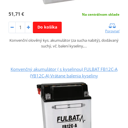
51,71 €
Na centrálnom sklade
Do košíka
Porovnať
Konvenční olověný kys. akumulátor (za sucha nabitý), dodávaný
suchý, vč. balení kyseliny,…
Konvenčný akumulátor ( s kyselinou) FULBAT FB12C-A
(YB12C-A) Vrátane balenia kyseliny