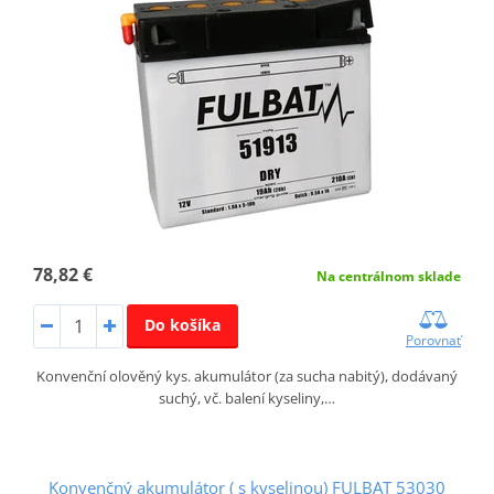
78,82 €
Na centrálnom sklade
Do košíka
Porovnať
Konvenční olověný kys. akumulátor (za sucha nabitý), dodávaný
suchý, vč. balení kyseliny,…
Konvenčný akumulátor ( s kyselinou) FULBAT 53030