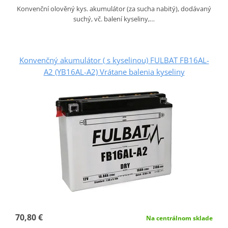
Konvenční olověný kys. akumulátor (za sucha nabitý), dodávaný
suchý, vč. balení kyseliny,…
Konvenčný akumulátor ( s kyselinou) FULBAT FB16AL-
A2 (YB16AL-A2) Vrátane balenia kyseliny
70,80 €
Na centrálnom sklade