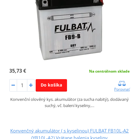
35,73 €
Na centrálnom sklade
Do košíka
Porovnať
Konvenční olověný kys. akumulátor (za sucha nabitý), dodávaný
suchý, vč. balení kyseliny,…
Konvenčný akumulátor ( s kyselinou) FULBAT FB10L-A2
(YB10L-A2) Vrátane balenia kyseliny