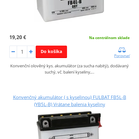
19,20 €
Na centrálnom sklade
Do košíka
Porovnať
Konvenční olověný kys. akumulátor (za sucha nabitý), dodávaný
suchý, vč. balení kyseliny,…
Konvenčný akumulátor ( s kyselinou) FULBAT FB5L-B
(YB5L-B) Vrátane balenia kyseliny