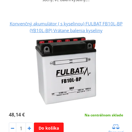
Konvenčný akumulátor ( s kyselinou) FULBAT FB10L-BP
(YB10L-BP) Vrátane balenia kyseliny
48,14 €
Na centrálnom sklade
Do košíka