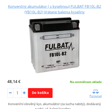
Konvenčný akumulátor ( s kyselinou) FULBAT FB10L-B2
(YB10L-B2) Vrátane balenia kyseliny
48,14 €
Na centrálnom sklade
Do košíka
Porovnať
Konvenční olověný kys. akumulátor (za sucha nabitý), dodávaný
suchý, vč. balení kyseliny,…