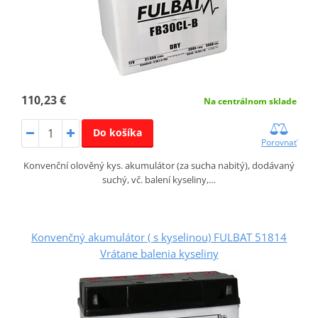
110,23 €
Na centrálnom sklade
Do košíka
Porovnať
Konvenční olověný kys. akumulátor (za sucha nabitý), dodávaný
suchý, vč. balení kyseliny,…
Konvenčný akumulátor ( s kyselinou) FULBAT 51814
Vrátane balenia kyseliny