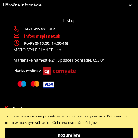
Užitočné informácie
E-shop
+421 915 925 312
info@msplanet.sk
Po-Pi (9-13:30, 14:30-16)
MOTO STYLE PLANET s.r.o.
Mariánske námestie 21, Spišské Podhradie, 053 04
Platby realizuje:
Facebook
Tento web používa na poskytovanie služieb súbory cookies. Používaním
Copyright © 2026 www.namotorku.sk
tohto webu s tým súhlasíte.
Ochrana osobných údajov
Všetky práva vyhradené
Rozumiem
Prepnúť na klasickú verziu