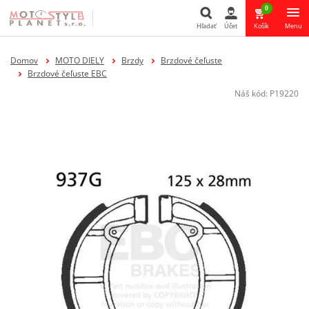
0
Hľadať
Účet
Košík
Menu
Hľadať
Domov
MOTO DIELY
Brzdy
Brzdové čeľuste
Brzdové čeľuste EBC
Náš kód:
P19220