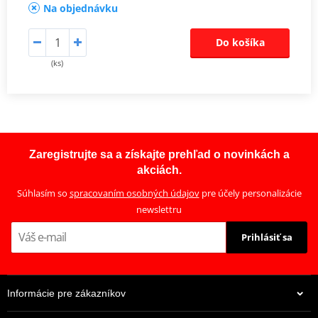
Na objednávku
Do košíka
(ks)
Zaregistrujte sa a získajte prehľad o novinkách a
akciách.
Súhlasím so
spracovaním osobných údajov
pre účely personalizácie
newslettru
Prihlásiť sa
Informácie pre zákazníkov