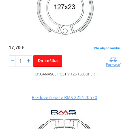
17,70 €
Na objednávku
Do košíka
Porovnať
CP.GANASCE POST.V.125 150SUPER
Brzdové čeľuste RMS 225120570