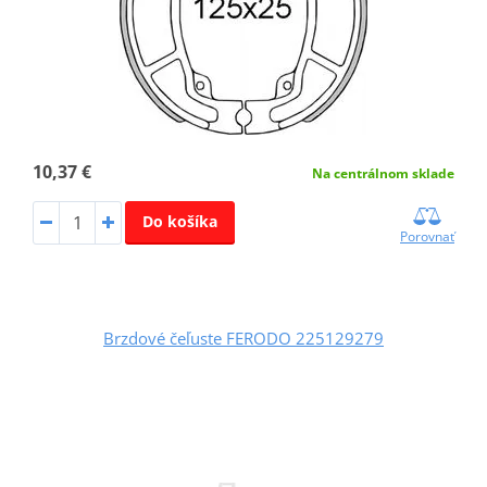
10,37 €
Na centrálnom sklade
Do košíka
Porovnať
Brzdové čeľuste FERODO 225129279