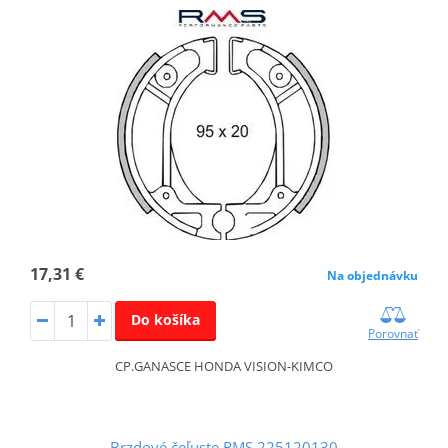
17,31 €
Na objednávku
Do košíka
Porovnať
CP.GANASCE HONDA VISION-KIMCO
Brzdové čeľuste RMS 225120130