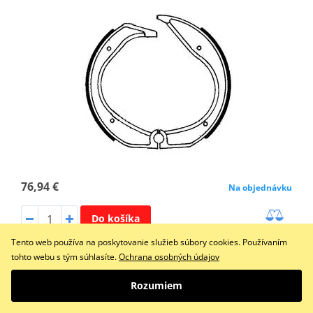
76,94 €
Na objednávku
Do košíka
Porovnať
Tento web používa na poskytovanie služieb súbory cookies. Používaním
Ganasce Freno FSB701
tohto webu s tým súhlasíte.
Ochrana osobných údajov
Rozumiem
Brzdové čeľuste FERODO 225129002