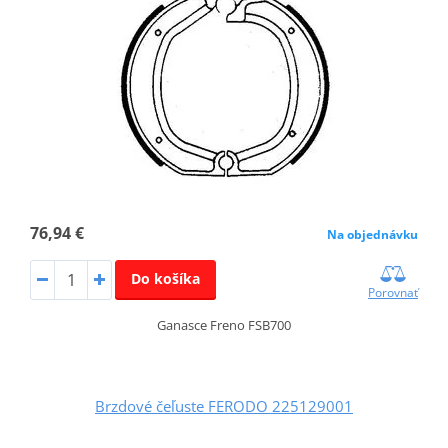
76,94 €
Na objednávku
Do košíka
Porovnať
Ganasce Freno FSB700
Brzdové čeľuste FERODO 225129001