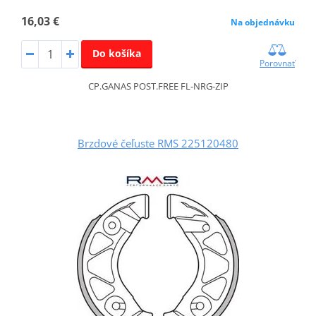
16,03 €
Na objednávku
Do košíka
Porovnať
CP.GANAS POST.FREE FL-NRG-ZIP
Brzdové čeľuste RMS 225120480