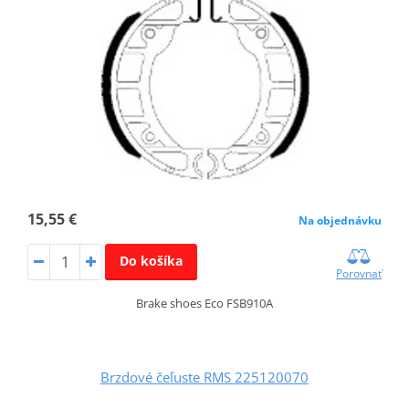
15,55 €
Na objednávku
Do košíka
Porovnať
Brake shoes Eco FSB910A
Brzdové čeľuste RMS 225120070