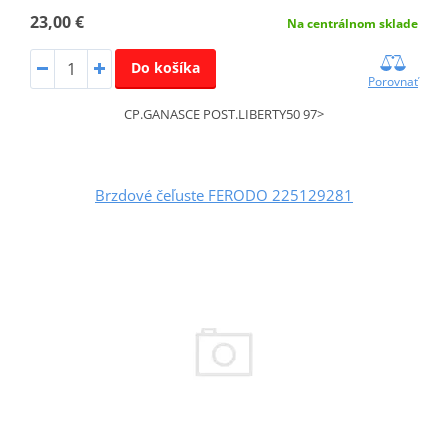
23,00 €
Na centrálnom sklade
Do košíka
Porovnať
CP.GANASCE POST.LIBERTY50 97>
Brzdové čeľuste FERODO 225129281