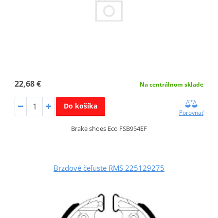
22,68 €
Na centrálnom sklade
Do košíka
Porovnať
Brake shoes Eco FSB954EF
Brzdové čeľuste RMS 225129275