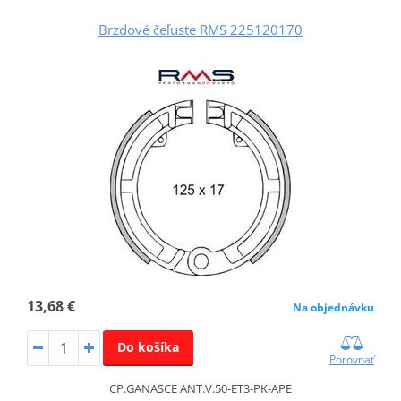
Brzdové čeľuste RMS 225120170
13,68 €
Na objednávku
Do košíka
Porovnať
CP.GANASCE ANT.V.50-ET3-PK-APE