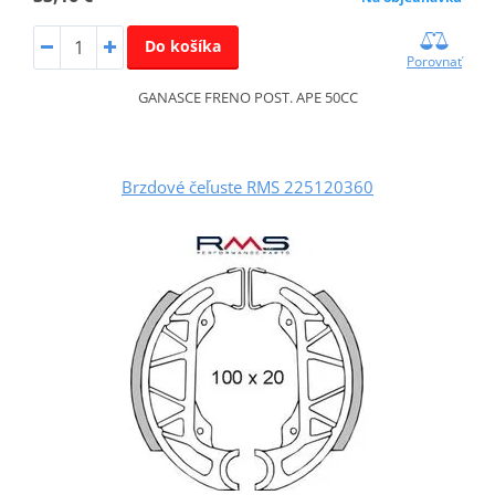
Do košíka
Porovnať
GANASCE FRENO POST. APE 50CC
Brzdové čeľuste RMS 225120360