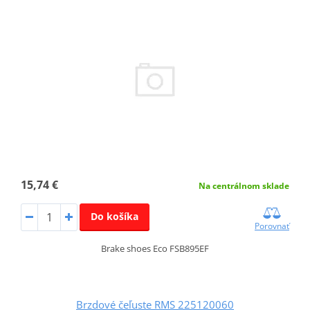
15,74 €
Na centrálnom sklade
Do košíka
Porovnať
Brake shoes Eco FSB895EF
Brzdové čeľuste RMS 225120060