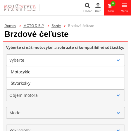
0
Hľadať
Účet
Košík
Menu
Hľadať
Domov
MOTO DIELY
Brzdy
Brzdové čeľuste
Brzdové čeľuste
Vyberte si náš motocykel a zobrazte si kompatibilné súčiastky:
Vyberte
Motocykle
Značka
Štvorkolky
Objem motora
Model
Rok výroby