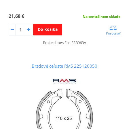
21,68 €
Na centrálnom sklade
Do košíka
Porovnať
Brake shoes Eco FSB963A
Brzdové čeľuste RMS 225120050