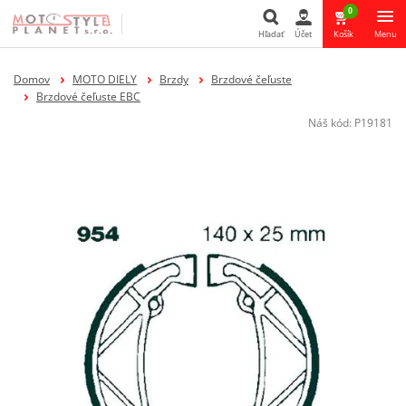
0
Hľadať
Účet
Košík
Menu
Hľadať
Domov
MOTO DIELY
Brzdy
Brzdové čeľuste
Brzdové čeľuste EBC
Náš kód:
P19181