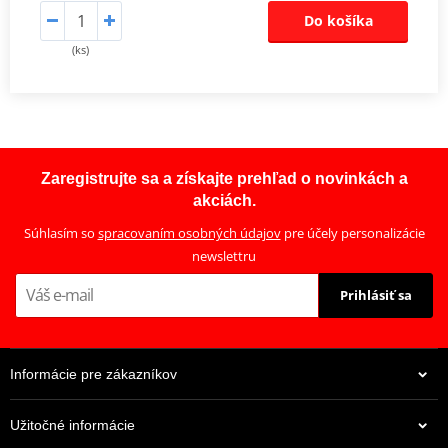
Do košíka
(ks)
Zaregistrujte sa a získajte prehľad o novinkách a
akciách.
Súhlasím so
spracovaním osobných údajov
pre účely personalizácie
newslettru
Prihlásiť sa
Informácie pre zákazníkov
Užitočné informácie