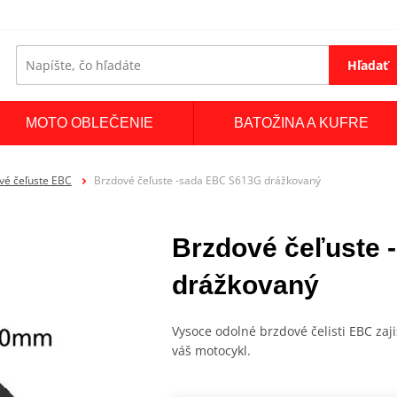
Hľadať
MOTO OBLEČENIE
BATOŽINA A KUFRE
vé čeľuste EBC
Brzdové čeľuste -sada EBC S613G drážkovaný
Brzdové čeľuste
drážkovaný
Vysoce odolné brzdové čelisti EBC zaji
váš motocykl.