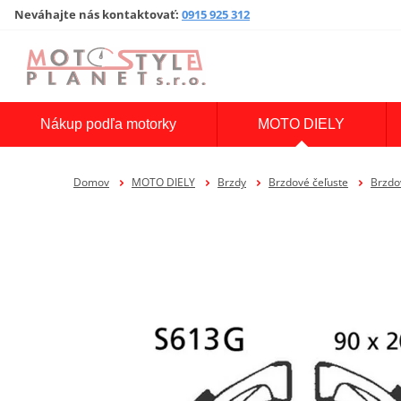
Neváhajte nás kontaktovať
:
0915 925 312
Nákup podľa motorky
MOTO DIELY
Domov
MOTO DIELY
Brzdy
Brzdové čeľuste
Brzdo