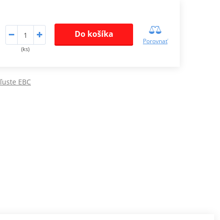
Do košíka
Porovnať
(ks)
ľuste EBC