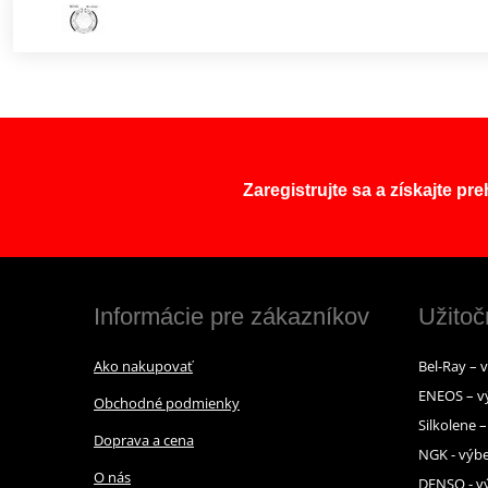
Zaregistrujte sa a získajte pr
Informácie pre zákazníkov
Užitoč
Ako nakupovať
Bel-Ray – 
ENEOS – v
Obchodné podmienky
Silkolene 
Doprava a cena
NGK - výbe
O nás
DENSO - vý