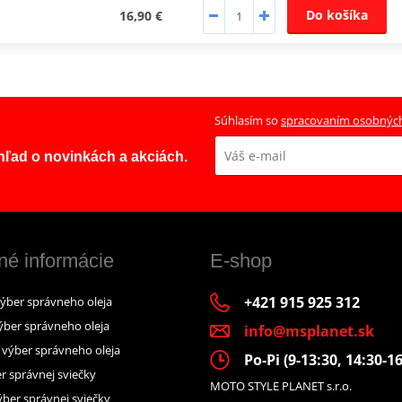
Do košíka
16,90 €
Súhlasím so
spracovaním osobnýc
ehľad o novinkách a akciách.
né informácie
E-shop
+421 915 925 312
výber správneho oleja
ýber správneho oleja
info@msplanet.sk
– výber správneho oleja
Po-Pi (9-13:30, 14:30-16
r správnej sviečky
MOTO STYLE PLANET s.r.o.
ber správnej sviečky