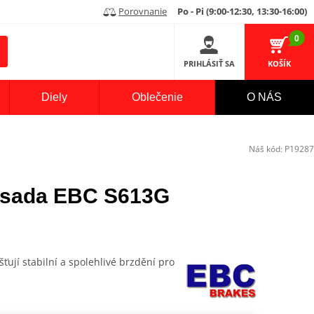
Porovnanie
Po - Pi (9:00-12:30, 13:30-16:00)
0
PRIHLÁSIŤ SA
KOŠÍK
Diely
Oblečenie
O NÁS
Náš kód:
P19287
 -sada EBC S613G
šťují stabilní a spolehlivé brzdění pro