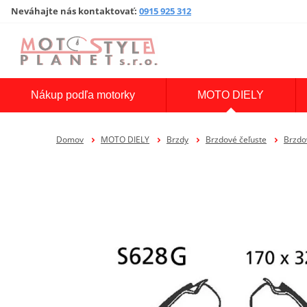
Neváhajte nás kontaktovať
:
0915 925 312
Nákup podľa motorky
MOTO DIELY
Domov
MOTO DIELY
Brzdy
Brzdové čeľuste
Brzdo