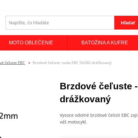
Hľadať
MOTO OBLEČENIE
BATOŽINA A KUFRE
vé čeľuste EBC
Brzdové čeľuste -sada EBC S628G drážkovaný
Brzdové čeľuste
drážkovaný
Vysoce odolné brzdové čelisti EBC zaji
váš motocykl.