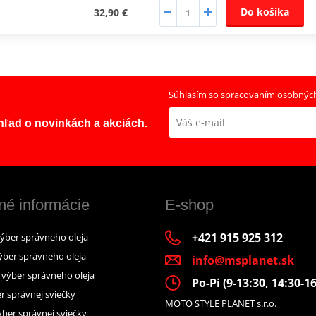
Do košíka
32,90 €
Súhlasím so
spracovaním osobnýc
ehľad o novinkách a akciách.
né informácie
E-shop
+421 915 925 312
výber správneho oleja
ýber správneho oleja
info@msplanet.sk
– výber správneho oleja
Po-Pi (9-13:30, 14:30-16
r správnej sviečky
MOTO STYLE PLANET s.r.o.
ber správnej sviečky