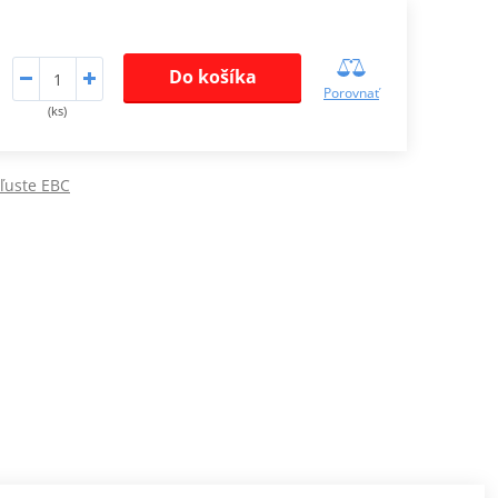
Do košíka
Porovnať
(ks)
ľuste EBC