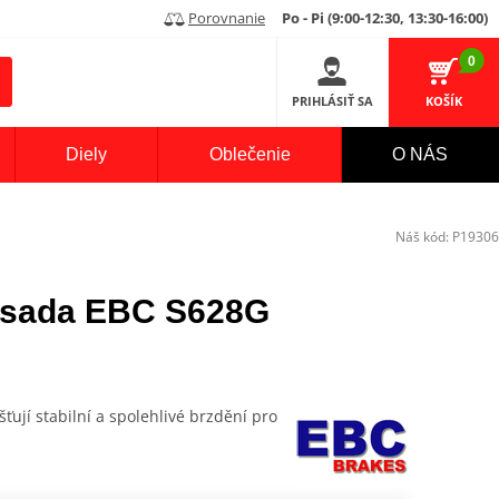
Porovnanie
Po - Pi (9:00-12:30, 13:30-16:00)
0
PRIHLÁSIŤ SA
KOŠÍK
Diely
Oblečenie
O NÁS
Náš kód:
P19306
 -sada EBC S628G
šťují stabilní a spolehlivé brzdění pro