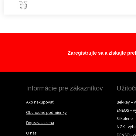
Zaregistrujte sa a získajte pr
Informácie pre zákazníkov
Užitoč
Ako nakupovať
Bel-Ray – 
ENEOS – v
Obchodné podmienky
Silkolene 
Doprava a cena
NGK - výbe
O nás
DENSO - vý