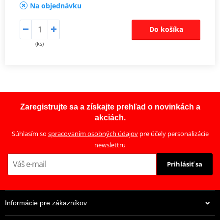
Na objednávku
Do košíka
(ks)
Zaregistrujte sa a získajte prehľad o novinkách a
akciách.
Súhlasím so
spracovaním osobných údajov
pre účely personalizácie
newslettru
Prihlásiť sa
Informácie pre zákazníkov