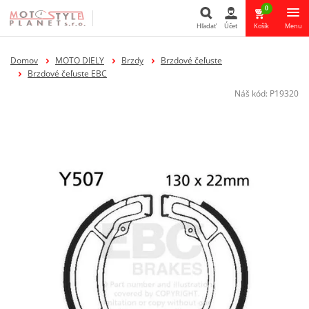
0
Hľadať
Účet
Košík
Menu
Hľadať
Domov
MOTO DIELY
Brzdy
Brzdové čeľuste
Brzdové čeľuste EBC
Náš kód:
P19320