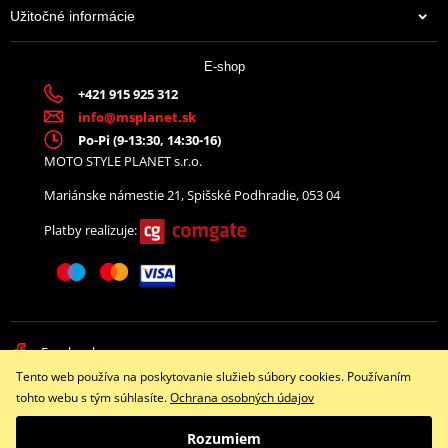
Užitočné informácie
E-shop
+421 915 925 312
info@msplanet.sk
Po-Pi (9-13:30, 14:30-16)
MOTO STYLE PLANET s.r.o.
Mariánske námestie 21, Spišské Podhradie, 053 04
Platby realizuje:
Facebook
Tento web používa na poskytovanie služieb súbory cookies. Používaním
Copyright © 2026 www.namotorku.sk
tohto webu s tým súhlasíte.
Ochrana osobných údajov
Všetky práva vyhradené
Rozumiem
Prepnúť na klasickú verziu