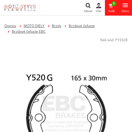
0
Hľadať
Účet
Košík
Menu
Hľadať
Domov
MOTO DIELY
Brzdy
Brzdové čeľuste
Brzdové čeľuste EBC
Náš kód:
P19328