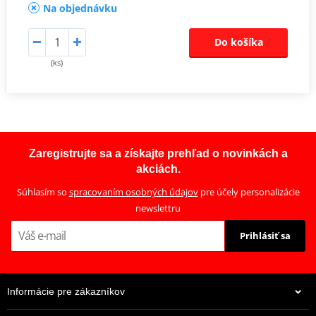
Na objednávku
Do košíka
(ks)
Zaregistrujte sa a získajte prehľad o novinkách a
akciách.
Súhlasím so
spracovaním osobných údajov
pre účely personalizácie
newslettru
Prihlásiť sa
Informácie pre zákazníkov