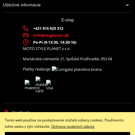
Užitočné informácie
E-shop
+421 915 925 312
info@msplanet.sk
Po-Pi (9-13:30, 14:30-16)
MOTO STYLE PLANET s.r.o.
Mariánske námestie 21, Spišské Podhradie, 053 04
Platby realizuje:
Facebook
Tento web používa na poskytovanie služieb súbory cookies. Používaním
Copyright © 2026 www.namotorku.sk
tohto webu s tým súhlasíte.
Ochrana osobných údajov
Všetky práva vyhradené