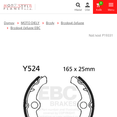
0
Hľadať
Účet
Košík
Menu
Hľadať
Domov
MOTO DIELY
Brzdy
Brzdové čeľuste
Brzdové čeľuste EBC
Náš kód:
P19331