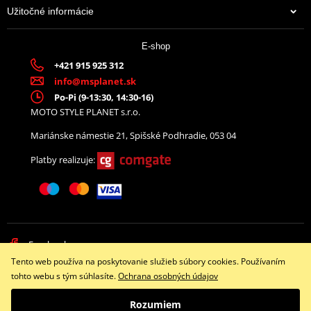
Užitočné informácie
E-shop
+421 915 925 312
info@msplanet.sk
Po-Pi (9-13:30, 14:30-16)
MOTO STYLE PLANET s.r.o.
Mariánske námestie 21, Spišské Podhradie, 053 04
Platby realizuje:
Facebook
Tento web používa na poskytovanie služieb súbory cookies. Používaním
Copyright © 2026 www.namotorku.sk
tohto webu s tým súhlasíte.
Ochrana osobných údajov
Všetky práva vyhradené
Rozumiem
Prepnúť na klasickú verziu