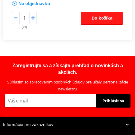
Na objednávku
Do košíka
(ks)
Zaregistrujte sa a získajte prehľad o novinkách a
akciách.
Súhlasím so
spracovaním osobných údajov
pre účely personalizácie
newslettru
Prihlásiť sa
Informácie pre zákazníkov