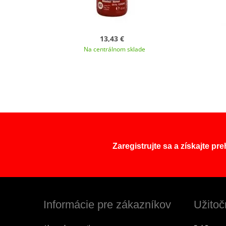
13,43 €
Na centrálnom sklade
Zaregistrujte sa a získajte pr
Informácie pre zákazníkov
Užitoč