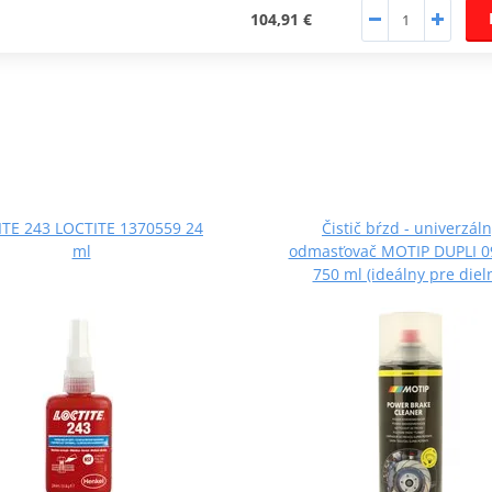
104,91 €
TE 243 LOCTITE 1370559 24
Čistič bŕzd - univerzál
ml
odmasťovač MOTIP DUPLI 0
750 ml (ideálny pre diel