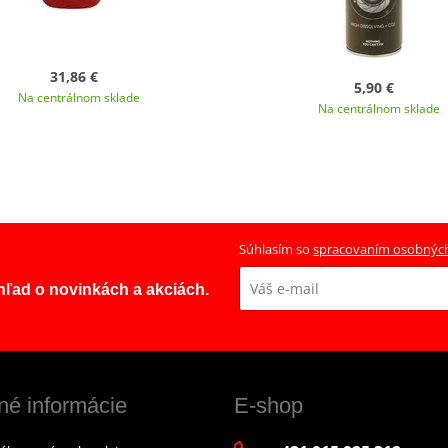
31,86 €
5,90 €
Na centrálnom sklade
Na centrálnom sklade
Súhlasím so
spracovaním osobnýc
ehľad o novinkách a akciách.
né informácie
E-shop