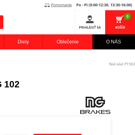
Porovnanie
Po - Pi (9:00-12:30, 13:30-16:00)
0
PRIHLÁSIŤ SA
KOŠÍK
Diely
Oblečenie
O NÁS
Náš kód:
P1563
G 102