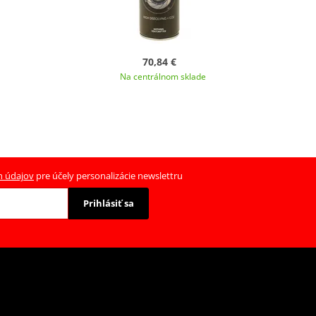
70,84 €
Na centrálnom sklade
h údajov
pre účely personalizácie newslettru
Prihlásiť sa