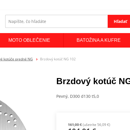
Hľadať
MOTO OBLEČENIE
BATOŽINA A KUFRE
vé kotúče predné NG
Brzdový kotúč NG 102
Brzdový kotúč N
Pevný, D300 d130 t5,0
161,00 €
(ušetríte 56,09 €)