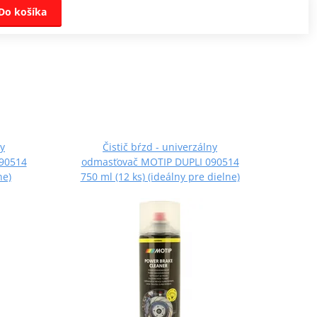
Do košíka
ny
Čistič bŕzd - univerzálny
90514
odmasťovač MOTIP DUPLI 090514
ne)
750 ml (12 ks) (ideálny pre dielne)