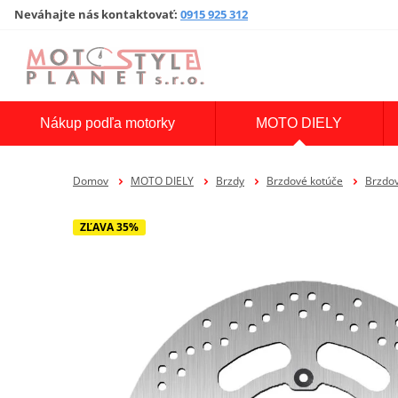
Neváhajte nás kontaktovať
:
0915 925 312
Nákup podľa motorky
MOTO DIELY
Domov
MOTO DIELY
Brzdy
Brzdové kotúče
Brzdo
ZĽAVA 35%