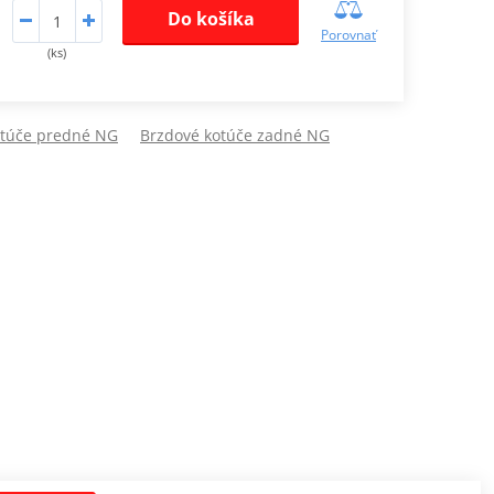
Do košíka
Porovnať
(ks)
otúče predné NG
Brzdové kotúče zadné NG