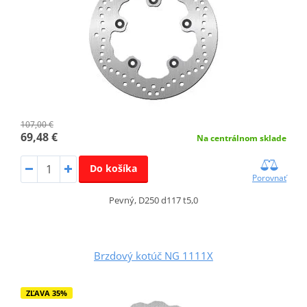
107,00 €
69,48 €
Na centrálnom sklade
Do košíka
Porovnať
Pevný, D250 d117 t5,0
Brzdový kotúč NG 1111X
ZĽAVA 35%