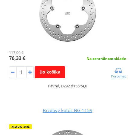
117,00 €
76,33 €
Na centrálnom sklade
Do košíka
Porovnať
Pevný, D292 d155 t4,0
Brzdový kotúč NG 1159
ZĽAVA 35%