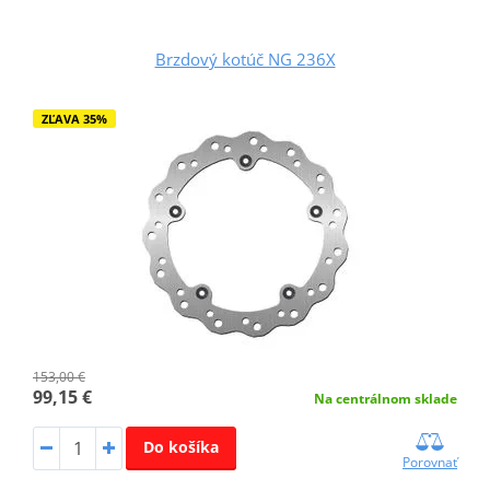
Brzdový kotúč NG 236X
ZĽAVA 35%
153,00 €
99,15 €
Na centrálnom sklade
Do košíka
Porovnať