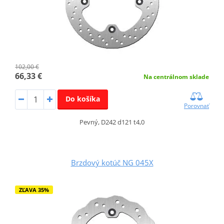
102,00 €
66,33 €
Na centrálnom sklade
Do košíka
Porovnať
Pevný, D242 d121 t4,0
Brzdový kotúč NG 045X
ZĽAVA 35%