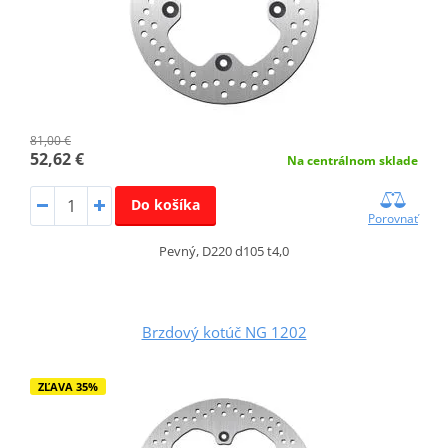
81,00 €
52,62 €
Na centrálnom sklade
Do košíka
Porovnať
Pevný, D220 d105 t4,0
Brzdový kotúč NG 1202
ZĽAVA 35%