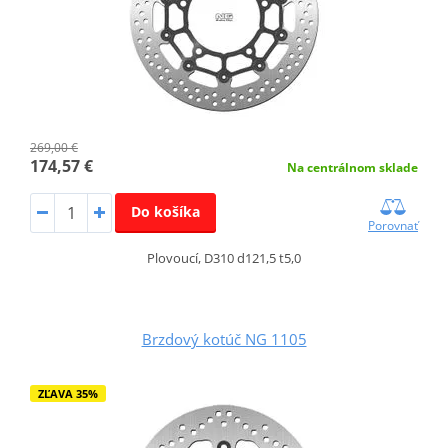
269,00 €
174,57 €
Na centrálnom sklade
Do košíka
Porovnať
Plovoucí, D310 d121,5 t5,0
Brzdový kotúč NG 1105
ZĽAVA 35%