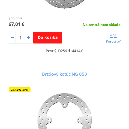
103,00 €
67,01 €
Na centrálnom sklade
Do košíka
Porovnať
Pevný, D256 d144 t4,0
Brzdový kotúč NG 050
ZĽAVA 35%