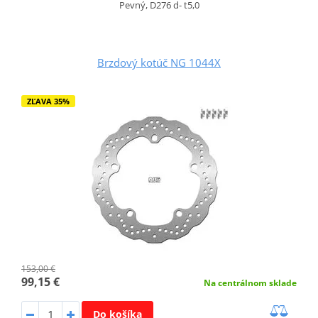
Pevný, D276 d- t5,0
Brzdový kotúč NG 1044X
ZĽAVA 35%
153,00 €
99,15 €
Na centrálnom sklade
Do košíka