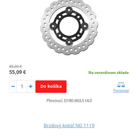
85,00 €
55,09 €
Na centrálnom sklade
Do košíka
Porovnať
Plovoucí, D180 d63,5 t4,0
Brzdový kotúč NG 1119