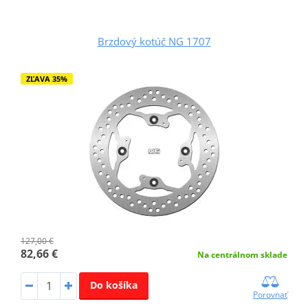
Brzdový kotúč NG 1707
ZĽAVA 35%
127,00 €
82,66 €
Na centrálnom sklade
Do košíka
Porovnať