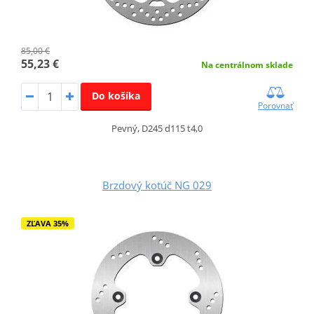
85,00 €
55,23 €
Na centrálnom sklade
Do košíka
Porovnať
Pevný, D245 d115 t4,0
Brzdový kotúč NG 029
ZĽAVA 35%