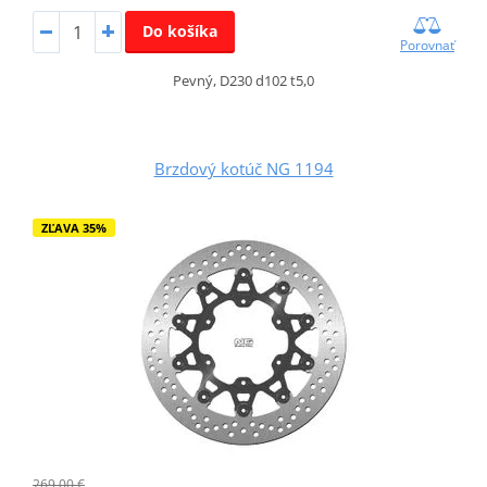
Do košíka
Porovnať
Pevný, D230 d102 t5,0
Brzdový kotúč NG 1194
ZĽAVA 35%
269,00 €