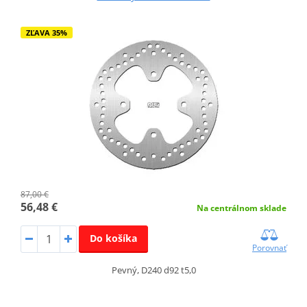
ZĽAVA 35%
87,00 €
56,48 €
Na centrálnom sklade
Do košíka
Porovnať
Pevný, D240 d92 t5,0