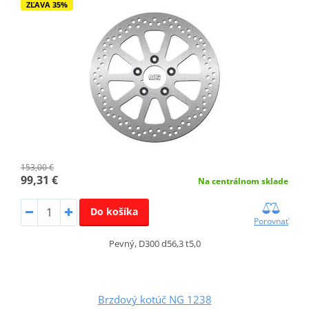
ZĽAVA 35%
153,00 €
99,31 €
Na centrálnom sklade
Do košíka
Porovnať
Pevný, D300 d56,3 t5,0
Brzdový kotúč NG 1238