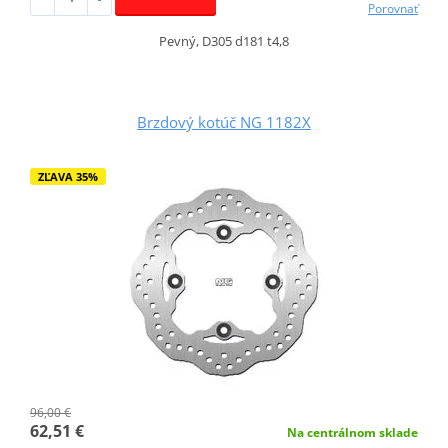
Porovnať
Pevný, D305 d181 t4,8
Brzdový kotúč NG 1182X
ZĽAVA 35%
96,00 €
62,51 €
Na centrálnom sklade