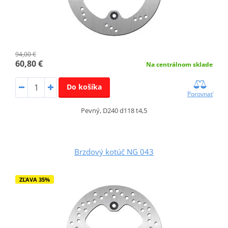
94,00 €
60,80 €
Na centrálnom sklade
Do košíka
Porovnať
Pevný, D240 d118 t4,5
Brzdový kotúč NG 043
ZĽAVA 35%