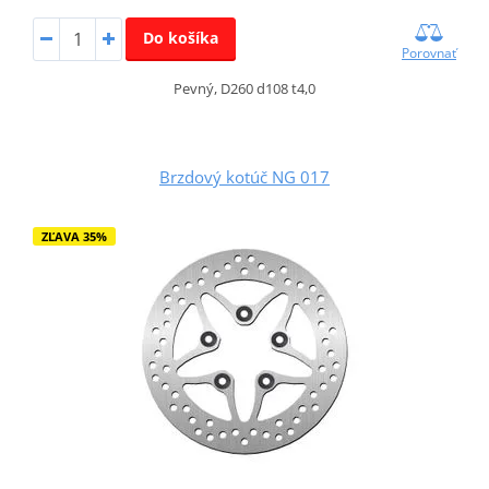
Do košíka
Porovnať
Pevný, D260 d108 t4,0
Brzdový kotúč NG 017
ZĽAVA 35%