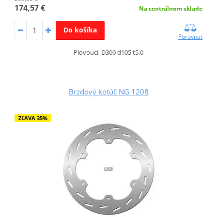
174,57 €
Na centrálnom sklade
Do košíka
Porovnať
Plovoucí, D300 d105 t5,0
Brzdový kotúč NG 1208
ZĽAVA 35%