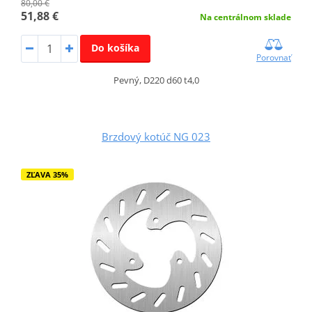
80,00 €
51,88 €
Na centrálnom sklade
Do košíka
Porovnať
Pevný, D220 d60 t4,0
Brzdový kotúč NG 023
ZĽAVA 35%