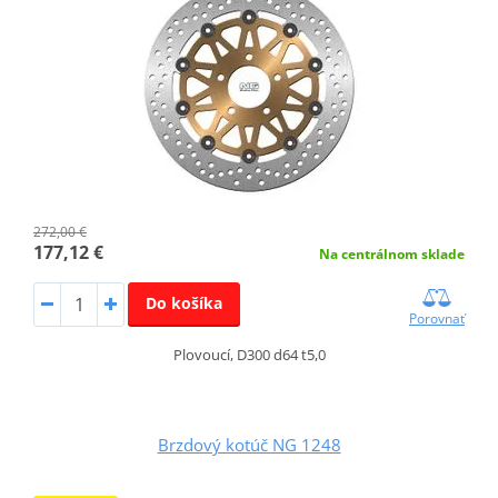
272,00 €
177,12 €
Na centrálnom sklade
Do košíka
Porovnať
Plovoucí, D300 d64 t5,0
Brzdový kotúč NG 1248