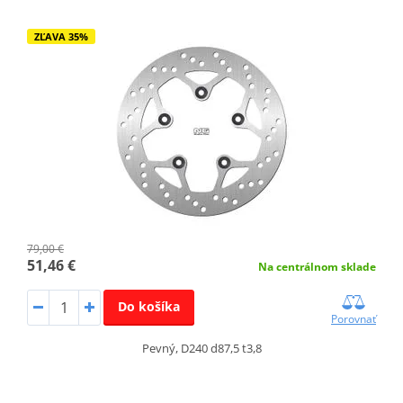
ZĽAVA 35%
79,00 €
51,46 €
Na centrálnom sklade
Do košíka
Porovnať
Pevný, D240 d87,5 t3,8