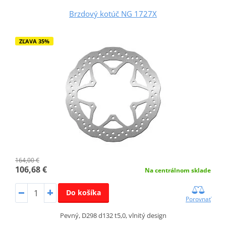
Brzdový kotúč NG 1727X
ZĽAVA 35%
164,00 €
106,68 €
Na centrálnom sklade
Do košíka
Porovnať
Pevný, D298 d132 t5,0, vlnitý design