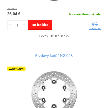
40,00 €
26,04 €
Na centrálnom sklade
Do košíka
Porovnať
Pevný, D190 d58 t3,5
Brzdový kotúč NG 028
ZĽAVA 35%