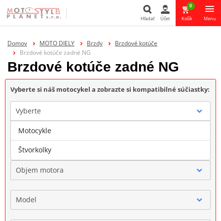
0
Hľadať
Účet
Košík
Menu
Hľadať
Domov
MOTO DIELY
Brzdy
Brzdové kotúče
Brzdové kotúče zadné NG
Brzdové kotúče zadné NG
Vyberte si náš motocykel a zobrazte si kompatibilné súčiastky:
Vyberte
Motocykle
Značka
Štvorkolky
Objem motora
Model