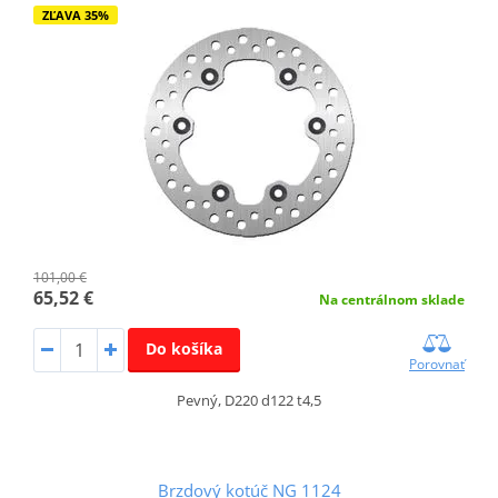
ZĽAVA 35%
101,00 €
65,52 €
Na centrálnom sklade
Do košíka
Porovnať
Pevný, D220 d122 t4,5
Brzdový kotúč NG 1124