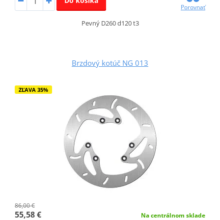
Do košíka
Porovnať
Pevný D260 d120 t3
Brzdový kotúč NG 013
ZĽAVA 35%
86,00 €
55,58 €
Na centrálnom sklade