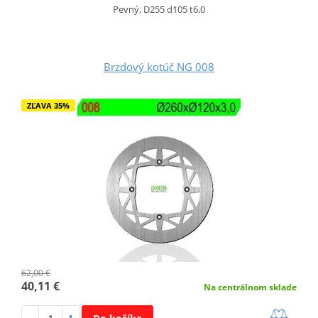
Pevný, D255 d105 t6,0
Brzdový kotúč NG 008
ZĽAVA 35%
62,00 €
40,11 €
Na centrálnom sklade