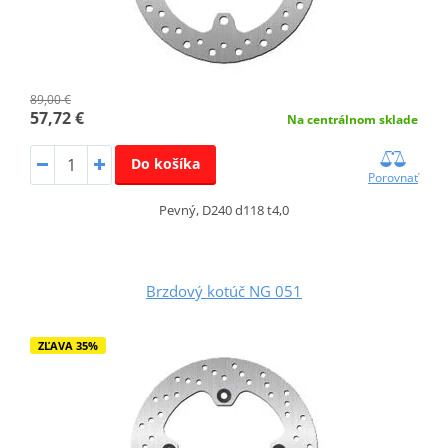
89,00 €
57,72 €
Na centrálnom sklade
Do košíka
Porovnať
Pevný, D240 d118 t4,0
Brzdový kotúč NG 051
ZĽAVA 35%