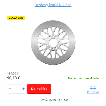
Brzdový kotúč NG 210
ZĽAVA 35%
139,00 €
90,13 €
Na centrálnom sklade
Do košíka
Porovnať
Pevný, D275 d57 t5,0