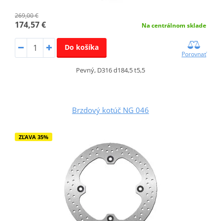
269,00 €
174,57 €
Na centrálnom sklade
Do košíka
Porovnať
Pevný, D316 d184,5 t5,5
Brzdový kotúč NG 046
ZĽAVA 35%