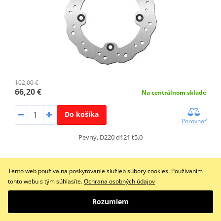
102,00 €
66,20 €
Na centrálnom sklade
Do košíka
Porovnať
Pevný, D220 d121 t5,0
Tento web používa na poskytovanie služieb súbory cookies. Používaním
Brzdový kotúč NG 046X
tohto webu s tým súhlasíte.
Ochrana osobných údajov
Rozumiem
ZĽAVA 35%