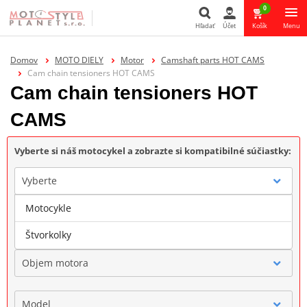
0
Hľadať
Účet
Košík
Menu
Hľadať
Domov
MOTO DIELY
Motor
Camshaft parts HOT CAMS
Cam chain tensioners HOT CAMS
Cam chain tensioners HOT
CAMS
Vyberte si náš motocykel a zobrazte si kompatibilné súčiastky:
Vyberte
Motocykle
Značka
Štvorkolky
Objem motora
Model