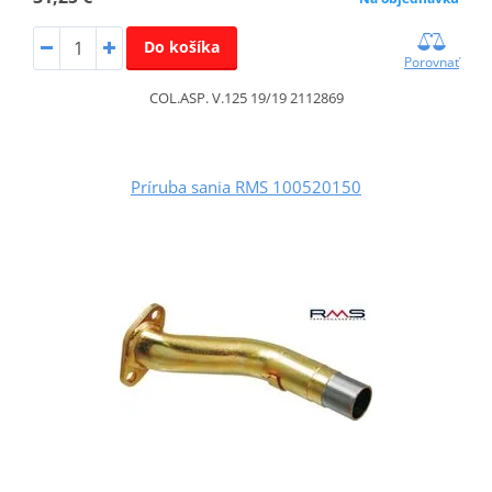
Do košíka
Porovnať
COL.ASP. V.125 19/19 2112869
Príruba sania RMS 100520150