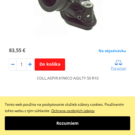
83,55 €
Na objednávku
Do košíka
Porovnať
COLL.ASPIR.KYMCO AGILTY 50 R10
Príruba sania RMS 100520370
Tento web používa na poskytovanie služieb súbory cookies. Používaním
tohto webu s tým súhlasíte.
Ochrana osobných údajov
Rozumiem