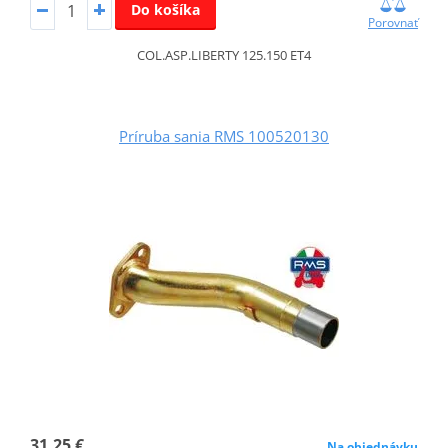
Do košíka
Porovnať
COL.ASP.LIBERTY 125.150 ET4
Príruba sania RMS 100520130
31,25 €
Na objednávku