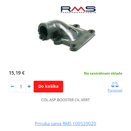
15,19 €
Na centrálnom sklade
Do košíka
Porovnať
COL.ASP.BOOSTER CIL.VERT
Príruba sania RMS 100520020