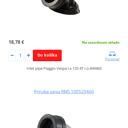
18,78 €
Na centrálnom sklade
Do košíka
Porovnať
Inlet pipe Piaggio Vespa Lx 125 4T r.o.849465
Príruba sania RMS 100520460