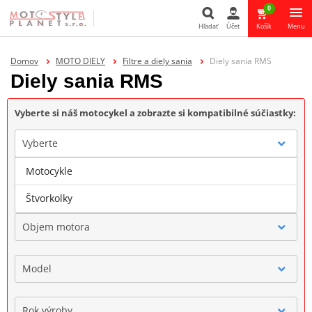
0
Hľadať
Účet
Košík
Menu
Hľadať
Domov
MOTO DIELY
Filtre a diely sania
Diely sania RMS
Diely sania RMS
Vyberte si náš motocykel a zobrazte si kompatibilné súčiastky:
Vyberte
Motocykle
Značka
Štvorkolky
Objem motora
Model
Rok výroby