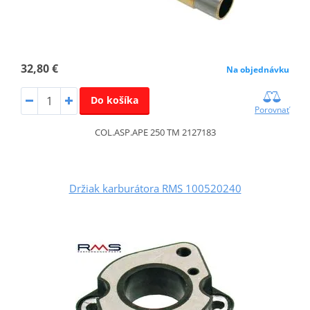
32,80 €
Na objednávku
Do košíka
Porovnať
COL.ASP.APE 250 TM 2127183
Držiak karburátora RMS 100520240