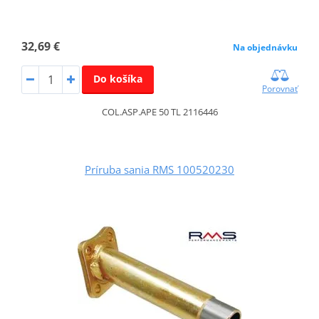
32,69 €
Na objednávku
Do košíka
Porovnať
COL.ASP.APE 50 TL 2116446
Príruba sania RMS 100520230