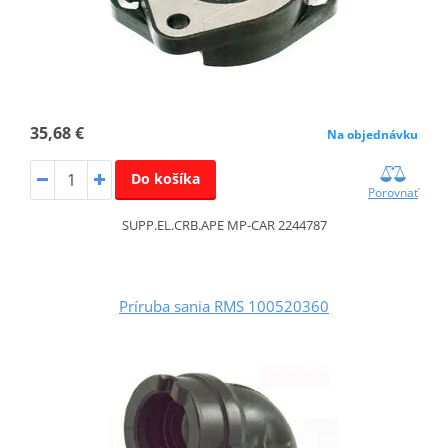
35,68 €
Na objednávku
Do košíka
Porovnať
SUPP.EL.CRB.APE MP-CAR 2244787
Príruba sania RMS 100520360