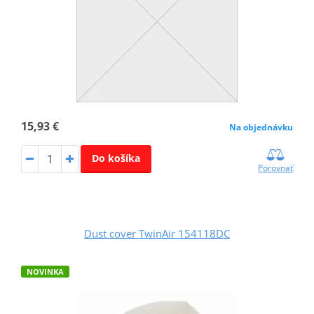
15,93 €
Na objednávku
Do košíka
Porovnať
Dust cover TwinAir 154118DC
NOVINKA