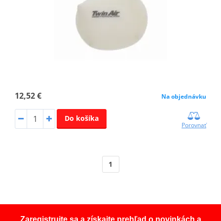
12,52 €
Na objednávku
Do košíka
Porovnať
1
Zaregistrujte sa a získajte prehľad o novinkách a