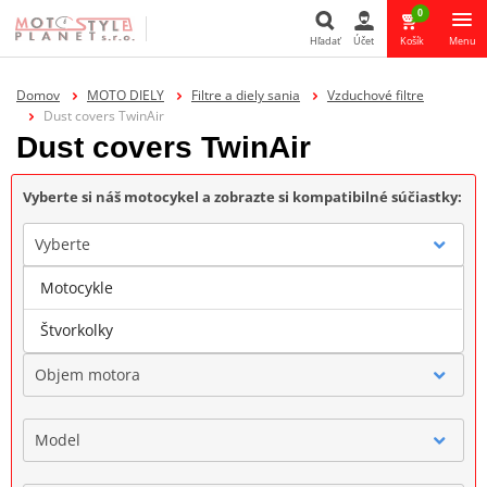
0
Hľadať
Účet
Košík
Menu
Hľadať
Domov
MOTO DIELY
Filtre a diely sania
Vzduchové filtre
Dust covers TwinAir
Dust covers TwinAir
Vyberte si náš motocykel a zobrazte si kompatibilné súčiastky:
Vyberte
Motocykle
Značka
Štvorkolky
Objem motora
Model