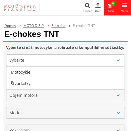
0
Hľadať
Účet
Košík
Menu
Hľadať
Domov
MOTO DIELY
Elektrika
E-chokes TNT
E-chokes TNT
Vyberte si náš motocykel a zobrazte si kompatibilné súčiastky:
Vyberte
Motocykle
Značka
Štvorkolky
Objem motora
Model
Rok výroby