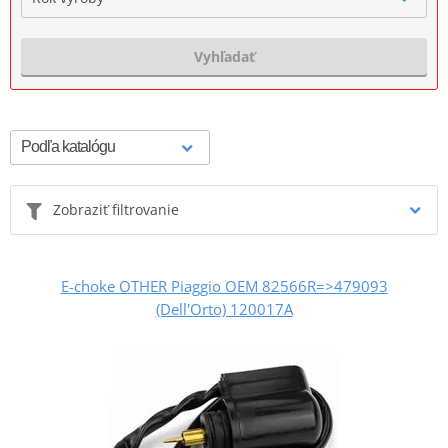
Vyhľadať
Zobraziť filtrovanie
E-choke OTHER Piaggio OEM 82566R=>479093
(Dell'Orto) 120017A