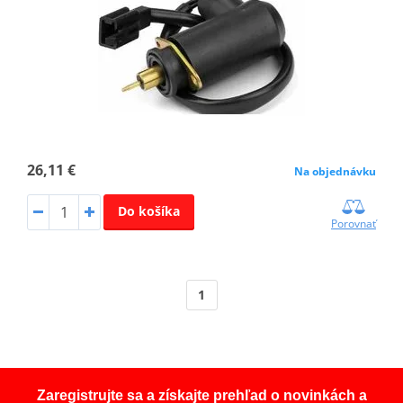
26,11 €
Na objednávku
Do košíka
Porovnať
1
Zaregistrujte sa a získajte prehľad o novinkách a