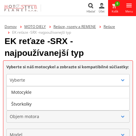
0
Hľadať
Účet
Košík
Menu
Hľadať
Domov
MOTO DIELY
Reťaze, rozety a REMENE
Reťaze
EK reťaze -SRX -najpoužívanejší typ
EK reťaze -SRX -
najpoužívanejší typ
Vyberte si náš motocykel a zobrazte si kompatibilné súčiastky:
Vyberte
Motocykle
Značka
Štvorkolky
Objem motora
Model