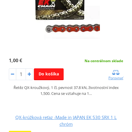
1,00 €
Na centrálnom sklade
Do košíka
Porovnať
Řetěz QX-kroužkový, 1 čl, pevnost 37.8 kN, životnostní index
1,500. Cena se vztahuje na 1…
QX-krúžková reťaz -Made in JAPAN EK 530 SRX 1 L
chróm