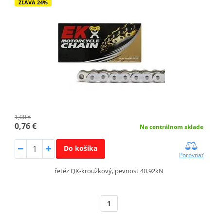
ZĽAVA 24%
1,00 €
0,76 €
Na centrálnom sklade
Do košíka
Porovnať
řetěz QX-kroužkový, pevnost 40.92kN
1