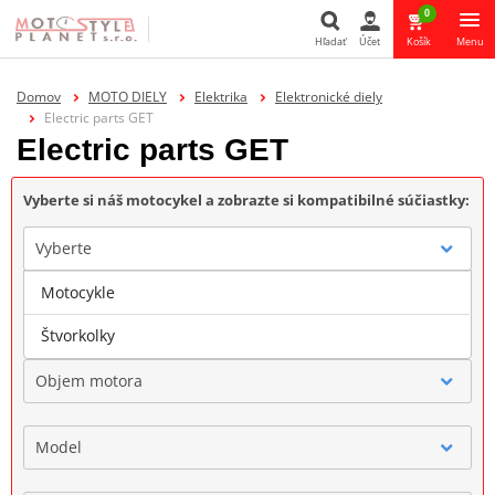
0
Hľadať
Účet
Košík
Menu
Hľadať
Domov
MOTO DIELY
Elektrika
Elektronické diely
Electric parts GET
Electric parts GET
Vyberte si náš motocykel a zobrazte si kompatibilné súčiastky:
Vyberte
Motocykle
Značka
Štvorkolky
Objem motora
Model