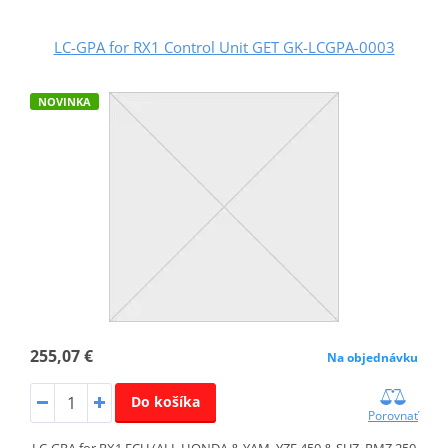
LC-GPA for RX1 Control Unit GET GK-LCGPA-0003
NOVINKA
255,07 €
Na objednávku
Do košíka
Porovnať
LC-GPA for RX1 ECU (ALL HONDA & YAM. YZF 450 & SUZ. RMZ 250