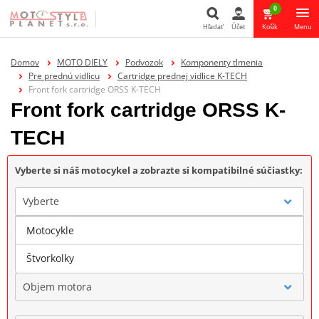
0
Hľadať
Účet
Košík
Menu
Hľadať
Domov
MOTO DIELY
Podvozok
Komponenty tlmenia
Pre prednú vidlicu
Cartridge prednej vidlice K-TECH
Front fork cartridge ORSS K-TECH
Front fork cartridge ORSS K-
TECH
Vyberte si náš motocykel a zobrazte si kompatibilné súčiastky:
Vyberte
Motocykle
Značka
Štvorkolky
Objem motora