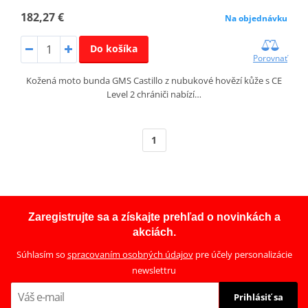
182,27 €
Na objednávku
Do košíka
Porovnať
Kožená moto bunda GMS Castillo z nubukové hovězí kůže s CE
Level 2 chrániči nabízí…
1
Zaregistrujte sa a získajte prehľad o novinkách a
akciách.
Súhlasím so
spracovaním osobných údajov
pre účely personalizácie
newslettru
Prihlásiť sa