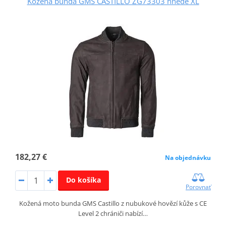
Kožená bunda GMS CASTILLO ZG73303 hnedé XL
182,27 €
Na objednávku
Do košíka
Porovnať
Kožená moto bunda GMS Castillo z nubukové hovězí kůže s CE
Level 2 chrániči nabízí…