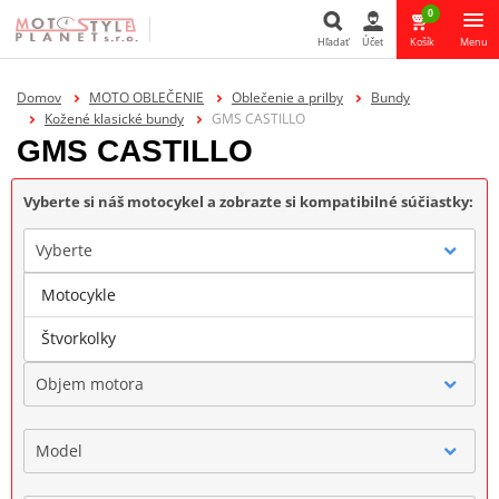
0
Hľadať
Účet
Košík
Menu
Hľadať
Domov
MOTO OBLEČENIE
Oblečenie a prilby
Bundy
Kožené klasické bundy
GMS CASTILLO
GMS CASTILLO
Vyberte si náš motocykel a zobrazte si kompatibilné súčiastky:
Vyberte
Motocykle
Značka
Štvorkolky
Objem motora
Model