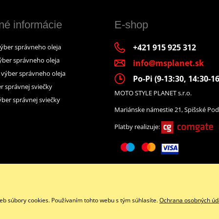
né informácie
E-shop
+421 915 925 312
výber správneho oleja
ýber správneho oleja
info@msplanet.sk
– výber správneho oleja
Po-Pi (9-13:30, 14:30-16
r správnej sviečky
MOTO STYLE PLANET s.r.o.
ber správnej sviečky
Mariánske námestie 21, Spišské Pod
Platby realizuje:
Facebook
eb súbory cookies. Používaním tohto webu s tým súhlasíte.
Ochrana osobných úd
Copyright © 2026 www.namotorku.sk
Všetky práva vyhradené