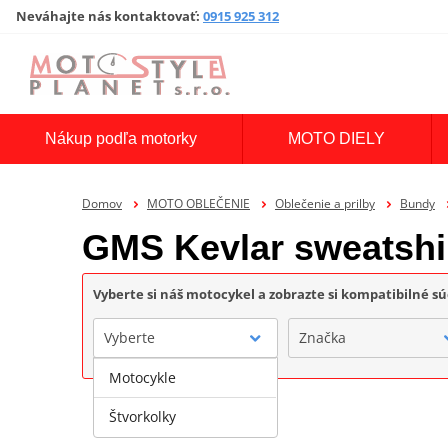
Neváhajte nás kontaktovať
:
0915 925 312
Nákup podľa motorky
MOTO DIELY
Domov
MOTO OBLEČENIE
Oblečenie a prilby
Bundy
GMS Kevlar sweatshi
Vyberte si náš motocykel a zobrazte si kompatibilné sú
Vyberte
Značka
Motocykle
Štvorkolky