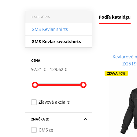
Podľa katalógu
KATEGÓRIA
GMS Kevlar shirts
GMS Kevlar sweatshirts
Kevlarové 
CENA
ZG519
97.21 €
129.62 €
ZĽAVA 40%
Zľavová akcia
(2)
ZNAČKA
(1)
GMS
(2)