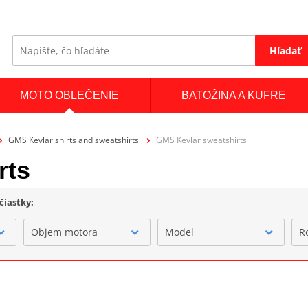
Hľadať
MOTO OBLEČENIE
BATOŽINA A KUFRE
GMS Kevlar shirts and sweatshirts
GMS Kevlar sweatshirts
rts
čiastky:
Objem motora
Model
R