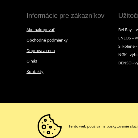
Informácie pre zákazníkov
Užitoč
Ako nakupovať
Bel-Ray – 
ENEOS – v
Obchodné podmienky
Silkolene 
Doprava a cena
NGK - výbe
O nás
DENSO - vý
Kontakty
Tento web používa na poskytovanie služi