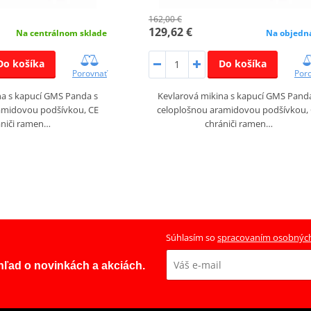
162,00 €
129,62 €
Na centrálnom sklade
Na objedn
Do košíka
Do košíka
Porovnať
Por
na s kapucí GMS Panda s
Kevlarová mikina s kapucí GMS Pand
amidovou podšívkou, CE
celoplošnou aramidovou podšívkou,
ániči ramen…
chrániči ramen…
Súhlasím so
spracovaním osobnýc
ehľad o novinkách a akciách.