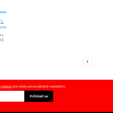
ávku
ovnať
a s
 CE
1
h údajov
pre účely personalizácie newslettru
Prihlásiť sa