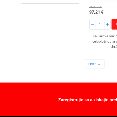
162,00 €
97,21 €
Kevlarová miki
celoplošnou ar
chr
Hore
Zaregistrujte sa a získajte pr