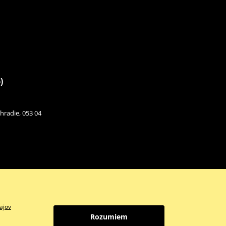
)
hradie, 053 04
ajov
Rozumiem