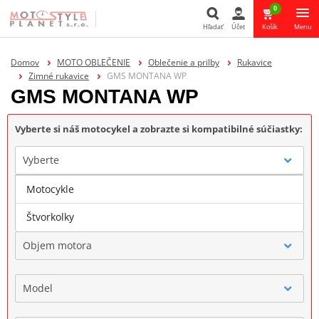
0
Hľadať
Účet
Košík
Menu
Hľadať
Domov
MOTO OBLEČENIE
Oblečenie a prilby
Rukavice
Zimné rukavice
GMS MONTANA WP
GMS MONTANA WP
Vyberte si náš motocykel a zobrazte si kompatibilné súčiastky:
Vyberte
Motocykle
Značka
Štvorkolky
Objem motora
Model