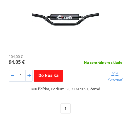
104,00 €
94,05 €
Na centrálnom sklade
Do košíka
Porovnať
MX řídítka, Podium SE, KTM 50SX, černé
1