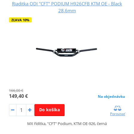
Riaditka ODI "CFT" PODIUM H926CFB KTM OE - Black
28,6mm
ZĽAVA 10%
166,00 €
149,40 €
Na objednávku
Do košíka
Porovnať
MX řídítka, "CFT" Podium, KTM OE-926, černá