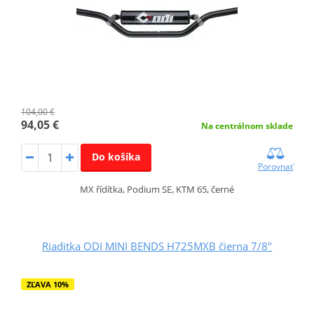
104,00 €
94,05 €
Na centrálnom sklade
Do košíka
Porovnať
MX řídítka, Podium SE, KTM 65, černé
Riaditka ODI MINI BENDS H725MXB čierna 7/8"
ZĽAVA 10%