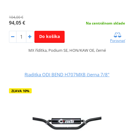
104,00 €
94,05 €
Na centrálnom sklade
Do košíka
Porovnať
MX řídítka, Podium SE, HON/KAW OE, černé
Riaditka ODI BEND H707MXB čierna 7/8"
ZĽAVA 10%