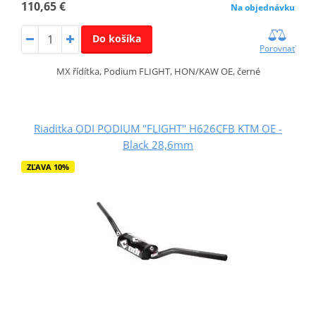
110,65 €
Na objednávku
Do košíka
Porovnať
MX řídítka, Podium FLIGHT, HON/KAW OE, černé
Riaditka ODI PODIUM "FLIGHT" H626CFB KTM OE -
Black 28,6mm
ZĽAVA 10%