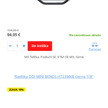
104,00 €
94,05 €
Na centrálnom sklade
Do košíka
Porovnať
MX řídítka, Podium SE, KTM OE MX, černé
Riaditka ODI MINI BENDS H723MXB čierna 7/8"
ZĽAVA 10%