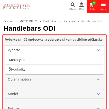
0
Hľadať
Účet
Košík
Menu
Hľadať
Domov
MOTO DIELY
Riaditká a príslušenstvo
Handlebars ODI
Handlebars ODI
Vyberte si náš motocykel a zobrazte si kompatibilné súčiastky:
Vyberte
Motocykle
Značka
Štvorkolky
Objem motora
Model
Rok výroby