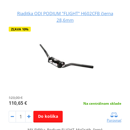
Riaditka ODI PODIUM "FLIGHT" H602CFB čierna
28,6mm
ZĽAVA 10%
123,00 €
110,65 €
Na centrálnom sklade
Do košíka
Porovnať
MX řídítka, Podium FLIGHT, McGrath, černé