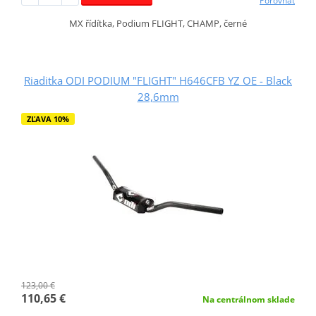
Porovnať
MX řídítka, Podium FLIGHT, CHAMP, černé
Riaditka ODI PODIUM "FLIGHT" H646CFB YZ OE - Black
28,6mm
ZĽAVA 10%
123,00 €
110,65 €
Na centrálnom sklade