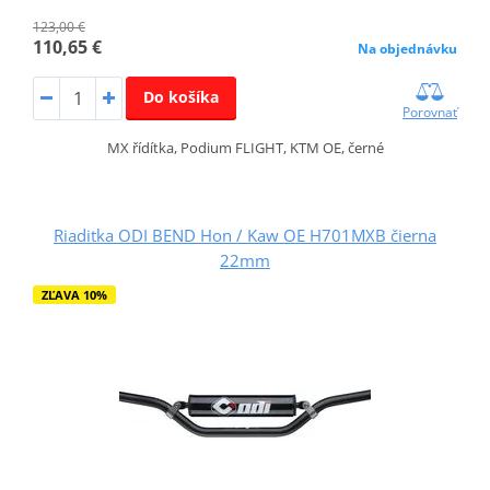
123,00 €
110,65 €
Na objednávku
Do košíka
Porovnať
MX řídítka, Podium FLIGHT, KTM OE, černé
Riaditka ODI BEND Hon / Kaw OE H701MXB čierna
22mm
ZĽAVA 10%