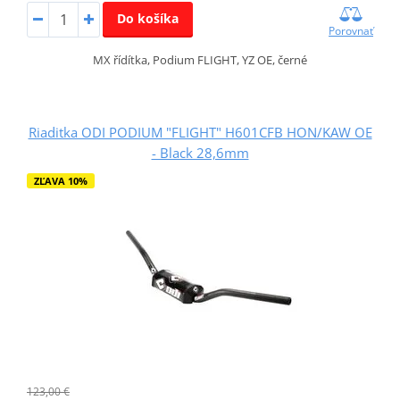
Do košíka
Porovnať
MX řídítka, Podium FLIGHT, YZ OE, černé
Riaditka ODI PODIUM "FLIGHT" H601CFB HON/KAW OE
- Black 28,6mm
ZĽAVA 10%
123,00 €