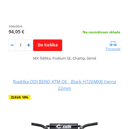
104,00 €
94,05 €
Na centrálnom sklade
Do košíka
Porovnať
MX řídítka, Podium SE, Champ, černé
Riaditka ODI BEND KTM OE - Black H726MXB čierna
22mm
ZĽAVA 10%