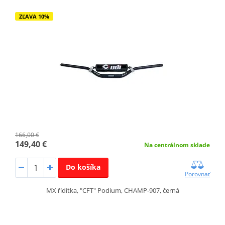
ZĽAVA 10%
166,00 €
149,40 €
Na centrálnom sklade
Do košíka
Porovnať
MX řídítka, "CFT" Podium, CHAMP-907, černá