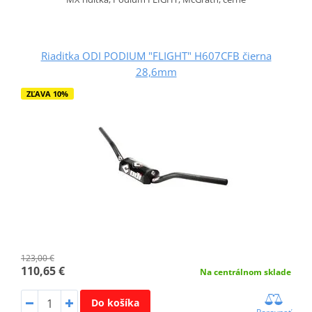
Riaditka ODI PODIUM "FLIGHT" H607CFB čierna
28,6mm
ZĽAVA 10%
123,00 €
110,65 €
Na centrálnom sklade
Do košíka