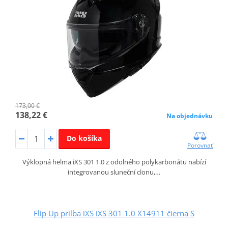
173,00 €
138,22 €
Na objednávku
Do košíka
Porovnať
Výklopná helma iXS 301 1.0 z odolného polykarbonátu nabízí
integrovanou sluneční clonu,…
Flip Up prilba iXS iXS 301 1.0 X14911 čierna S