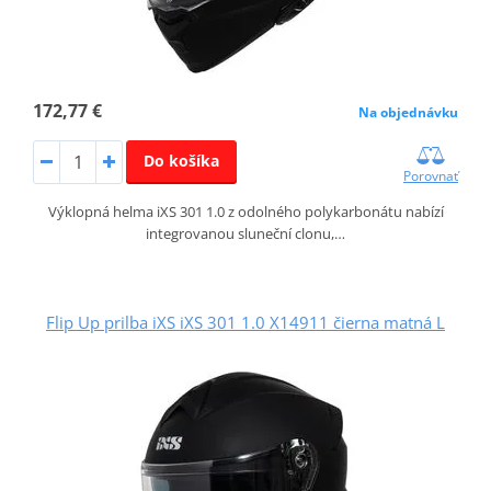
172,77 €
Na objednávku
Do košíka
Porovnať
Výklopná helma iXS 301 1.0 z odolného polykarbonátu nabízí
integrovanou sluneční clonu,…
Flip Up prilba iXS iXS 301 1.0 X14911 čierna matná L