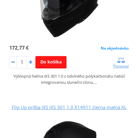
172,77 €
Na objednávku
Do košíka
Porovnať
Výklopná helma iXS 301 1.0 z odolného polykarbonátu nabízí
integrovanou sluneční clonu,…
Flip Up prilba iXS iXS 301 1.0 X14911 čierna matná XL