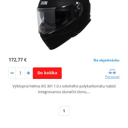
172,77 €
Na objednávku
Do košíka
Porovnať
Výklopná helma iXS 301 1.0 z odolného polykarbonátu nabízí
integrovanou sluneční clonu,…
1