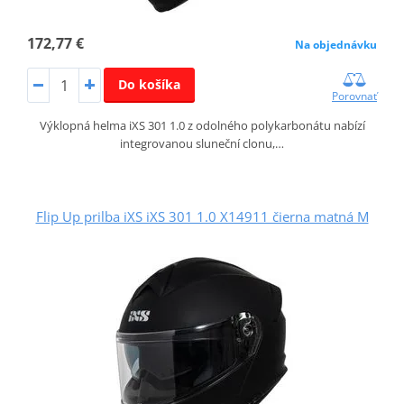
172,77 €
Na objednávku
Do košíka
Porovnať
Výklopná helma iXS 301 1.0 z odolného polykarbonátu nabízí
integrovanou sluneční clonu,…
Flip Up prilba iXS iXS 301 1.0 X14911 čierna matná M