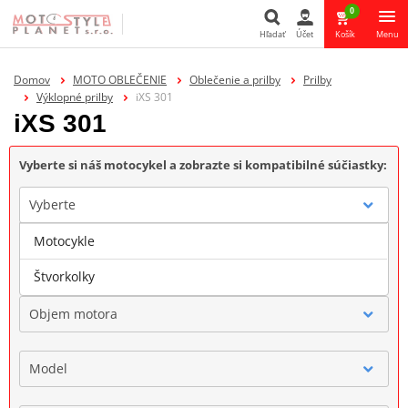
0
Hľadať
Účet
Košík
Menu
Hľadať
Domov
MOTO OBLEČENIE
Oblečenie a prilby
Prilby
Výklopné prilby
iXS 301
iXS 301
Vyberte si náš motocykel a zobrazte si kompatibilné súčiastky:
Vyberte
Motocykle
Značka
Štvorkolky
Objem motora
Model