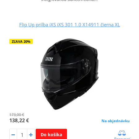
Flip Up prilba iXS iXS 301 1.0 X14911 čierna XL
ZĽAVA 20%
173,00 €
138,22 €
Na objednávku
Do košíka
Porovnať