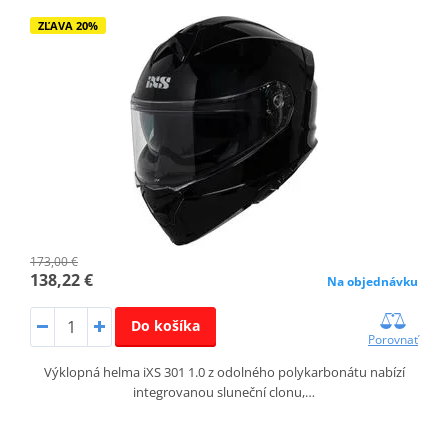
ZĽAVA 20%
173,00 €
138,22 €
Na objednávku
Do košíka
Porovnať
Výklopná helma iXS 301 1.0 z odolného polykarbonátu nabízí
integrovanou sluneční clonu,…