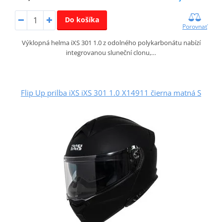
Do košíka
Porovnať
Výklopná helma iXS 301 1.0 z odolného polykarbonátu nabízí
integrovanou sluneční clonu,…
Flip Up prilba iXS iXS 301 1.0 X14911 čierna matná S