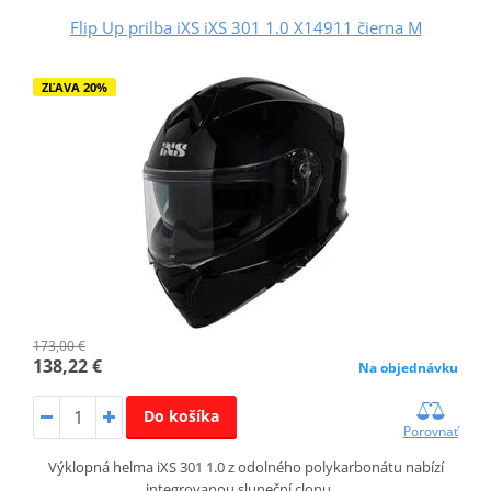
Flip Up prilba iXS iXS 301 1.0 X14911 čierna M
ZĽAVA 20%
173,00 €
138,22 €
Na objednávku
Do košíka
Porovnať
Výklopná helma iXS 301 1.0 z odolného polykarbonátu nabízí
integrovanou sluneční clonu,…